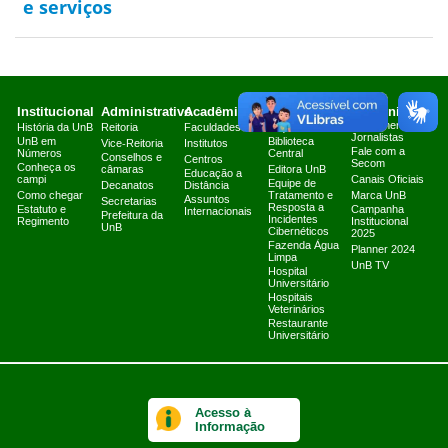
e serviços
Institucional
Administrativo
Acadêmico
Serviços
Comunicação
Atendimento a
História da UnB
Reitoria
Faculdades
Arquivo Central
Jornalistas
UnB em
Biblioteca
Vice-Reitoria
Institutos
Fale com a
Números
Central
Conselhos e
Centros
Secom
Conheça os
câmaras
Editora UnB
Educação a
campi
Canais Oficiais
Equipe de
Decanatos
Distância
Como chegar
Tratamento e
Marca UnB
Assuntos
Secretarias
Resposta a
Estatuto e
Campanha
Internacionais
Prefeitura da
Incidentes
Regimento
Institucional
UnB
Cibernéticos
2025
Fazenda Água
Planner 2024
Limpa
UnB TV
Hospital
Universitário
Hospitais
Veterinários
Restaurante
Universitário
Acesso à
Informação