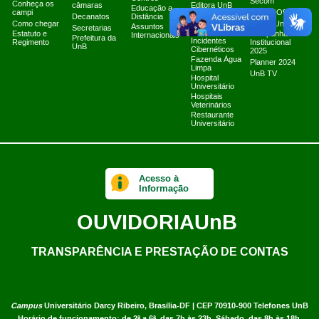
Secom
Conheça os
câmaras
Editora UnB
Educação a
campi
Canais Oficiais
Equipe de
Decanatos
Distância
Como chegar
Tratamento e
Marca UnB
Assuntos
Secretarias
Resposta a
Estatuto e
Campanha
Internacionais
Prefeitura da
Incidentes
Regimento
Institucional
UnB
Cibernéticos
2025
Fazenda Água
Planner 2024
Limpa
UnB TV
Hospital
Universitário
Hospitais
Veterinários
Restaurante
Universitário
Acesso à
Informação
OUVIDORIA
UnB
TRANSPARÊNCIA E PRESTAÇÃO DE CONTAS
Campus
Universitário Darcy Ribeiro,
Brasília-DF | CEP 70910-900
Telefones UnB
Horário de funcionamento: de 2ª a 6ª, das 7h às 23h. Sábado, das 8h às 18h.