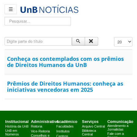
☰
Pesquisar...
Digite parte do título
Exibir #
Conheça os contemplados com os prêmios
de Direitos Humanos da UnB
Prêmios de Direitos Humanos: conheça as
iniciativas vencedoras em 2025
Institucional
Administrativo
Acadêmico
Serviços
Comunicação
Atendimento a
História da UnB
Reitoria
Faculdades
Arquivo Central
Jornalistas
UnB em
Biblioteca
Vice-Reitoria
Institutos
Fale com a
Números
Central
Conselhos e
Centros