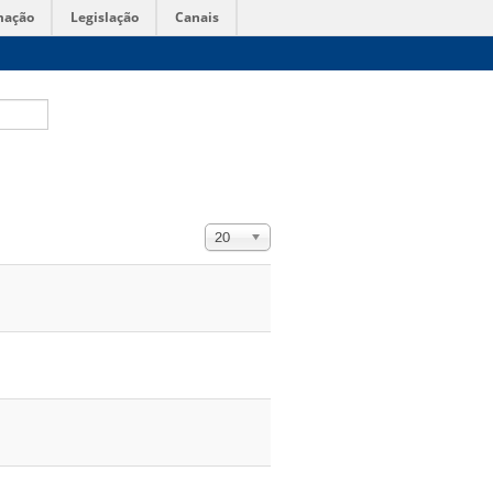
mação
Legislação
Canais
Exibir #
20