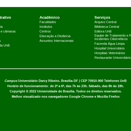
rativo
Acadêmico
Serviços
Faculdades
Arquivo Central
ia
Institutos
Biblioteca Central
 e câmaras
Centros
Editora UnB
Equipe de Tratamento e 
Educação a Distância
Incidentes Cibernéticos
s
Assuntos Internacionais
Fazenda Água Limpa
 da UnB
Hospital Universitário
Hospitais Veterinários
Restaurante Universitário
Campus
Universitário Darcy Ribeiro,
Brasília-DF | CEP 70910-900
Telefones UnB
Horário de funcionamento: de 2ª a 6ª, das 7h às 23h. Sábado, das 8h às 18h.
Copyright © 2022
Universidade de Brasília
.
Todos os direitos reservados.
Melhor visualizado nos navegadores Google Chrome e Mozilla Firefox