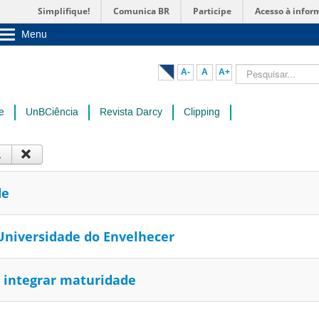
Simplifique!
Comunica BR
Participe
Acesso à infor
Menu
Sobre a UnB
Unidades acadêmicas
Pesquisar...
A-
A
A+
Estude na UnB
Graduação
Pós-Graduação
e
UnBCiência
Revista Darcy
Clipping
Administração
Servidor
de
 Universidade do Envelhecer
a integrar maturidade