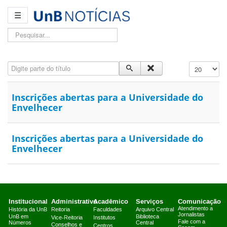
☰
Pesquisar...
Digite parte do título
Exibir #
Inscrições abertas para a Universidade do
Envelhecer
Inscrições abertas para a Universidade do
Envelhecer
Institucional
Administrativo
Acadêmico
Serviços
Comunicação
Atendimento a
História da UnB
Reitoria
Faculdades
Arquivo Central
Jornalistas
UnB em
Biblioteca
Vice-Reitoria
Institutos
Fale com a
Números
Central
Conselhos e
Centros