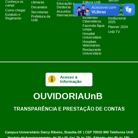
Secom
Conheça os
câmaras
Editora UnB
Educação a
campi
Canais Oficiais
Equipe de
Decanatos
Distância
Como chegar
Tratamento e
Marca UnB
Assuntos
Secretarias
Resposta a
Estatuto e
Campanha
Internacionais
Prefeitura da
Incidentes
Regimento
Institucional
UnB
Cibernéticos
2025
Fazenda Água
Planner 2024
Limpa
UnB TV
Hospital
Universitário
Hospitais
Veterinários
Restaurante
Universitário
Acesso à
Informação
OUVIDORIA
UnB
TRANSPARÊNCIA E PRESTAÇÃO DE CONTAS
Campus
Universitário Darcy Ribeiro,
Brasília-DF | CEP 70910-900
Telefones UnB
Horário de funcionamento: de 2ª a 6ª, das 7h às 23h. Sábado, das 8h às 18h.