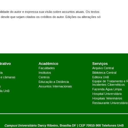
idade do autor e expressa sua visão sobre assuntos atuais. Os textos
 desde que sejam citados os créditos do autor. Edições ou alterações só
rativo
Acadêmico
Serviços
Faculdades
Arquivo Central
ia
Institutos
Biblioteca Central
 e câmaras
Centros
Editora UnB
Equipe de Tratamento e 
Educação a Distância
Incidentes Cibernéticos
s
Assuntos Internacionais
Fazenda Água Limpa
 da UnB
Hospital Universitário
Hospitais Veterinários
Restaurante Universitário
Campus
Universitário Darcy Ribeiro,
Brasília-DF | CEP 70910-900
Telefones UnB