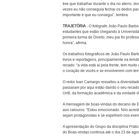
tive que trabalhar durante o dia no aterro, d
vezes eu não conseguia fechar os dedos par
importante é que eu consegui”, lembra.
TRAJETÓRIA
- O fotógrafo João Paulo Barb
estudantes que estão chegando à Universida
primeira turma de Direito, meu pai foi profe
honra”, afirma.
Os trabalhos fotográficos de João Paulo Bar
livros e reportagens, principalmente na temát
recado: “a vida está aí pela frente, tem muito
o coração de vocês e se envolverem com tem
O reitor Ivan Camargo ressaltou a diversidad
passaram por aqui estão dando o seu recad
UnB, da formação acadêmica e da vontade d
A mensagem de boas-vindas do decano de En
aos calouros. “Estou emocionado. Nós acred
sejam protagonistas e se espelhem nos exem
A apresentação do Grupo da disciplina Práti
do Boas-vindas continua até o dia 23 de agos