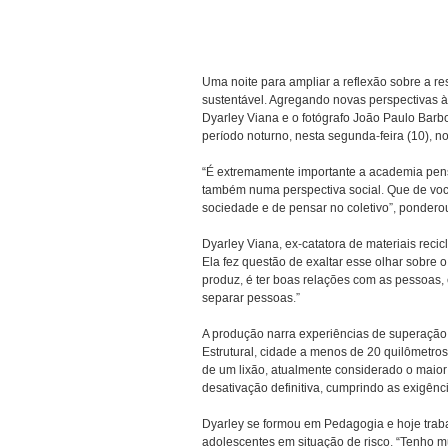
Uma noite para ampliar a reflexão sobre a 
sustentável. Agregando novas perspectivas
Dyarley Viana e o fotógrafo João Paulo Barb
período noturno, nesta segunda-feira (10), n
“É extremamente importante a academia pens
também numa perspectiva social. Que de voc
sociedade e de pensar no coletivo”, pondero
Dyarley Viana, ex-catatora de materiais recic
Ela fez questão de exaltar esse olhar sobre o
produz, é ter boas relações com as pessoas, é
separar pessoas.”
A produção narra experiências de superação 
Estrutural, cidade a menos de 20 quilômetros
de um lixão, atualmente considerado o maior
desativação definitiva, cumprindo as exigênc
Dyarley se formou em Pedagogia e hoje trab
adolescentes em situação de risco. “Tenho m