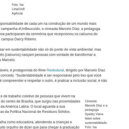
Foto: Isa
Lima/UnB
Agência
responsabilidade de cada um na construção de um mundo mais
 à campanha #UnBeucuido, o cineasta Marcelo Díaz, a pedagoga
osa participaram da cerimônia que recepcionou os calouros do
o campus Darcy Ribeiro.
ar em sustentabilidade não só do ponto de vista ambiental, mas
ês (calouros) nasçam pessoas com vontade de transformar a
u Marcelo.
láveis, é protagonista do filme
Restrutural
, dirigido por Marcelo Díaz.
 conceito. “Sustentabilidade é ser responsável pelo lixo que você
 compreender e respeitar o outro, é praticar a inclusão social, é não
e de trabalho coletivo de pessoas que vivem na
 do centro de Brasília, que surgiu nas proximidades
Cineasta
Marcelo Díaz e a
 da América Latina. O local aguarda a sua
pedagoga
ias da Política Nacional de Resíduos Sólidos.
Dyarley Viana
falam sobre
alha como educadora, atendendo a crianças e
sustentabilidade.
uito orgulho de dizer que para chegar à graduação
Foto: Isa