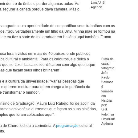
Lima/UnB
ormir dentro do ônibus, perder algumas aulas. Às
Agência
a segurar a caneta porque dava câimbra. Mas o
osa agradeceu a oportunidade de compartilhar seus trabalhos com os
de. “Sou verdadeiramente um filho da UnB. Minha mãe se formou na
ssor e eu tive a sorte de me graduar em História aqui também. É uma
bosa foram vistos em mais de 40 países, onde publicou
ica cultural e ambiental. Para os calouros, ele deixa o
Prata da
casa:
 o que se fazer, basta se identificarem com algo que toque
fotógrafo
as que façam seus olhos brilharem”.
João
Paulo
e e a cultura da universidade. “Várias pessoas que
Barbosa
o e querem mostrar para quem chega a importância da
é
formado
e transformar o mundo”.
em
História
sino de Graduação, Mauro Luiz Rabelo, foi de acolhida
pela
itamos em vocês e queremos que façam as suas histórias,
UnB.
plos que foram colocados aqui”.
Foto: Isa
Lima/UnB
Agência
ca de Choro fechou a cerimônia. A
programação
cultural
to.