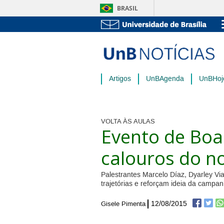
BRASIL
Artigos
UnBAgenda
UnBHoj
VOLTA ÀS AULAS
Evento de Boa
calouros do n
Palestrantes Marcelo Díaz, Dyarley V
trajetórias e reforçam ideia da camp
12/08/2015
Gisele Pimenta