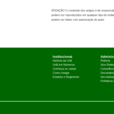
ATENÇÃO O conteúdo dos artigos é de responsabil
podem ser reproduzidos em qualquer tipo de mídia
podem ser feitas com autorização do autor.
Institucional
Administ
História da UnB
Reitoria
UnB em Números
Vice-Reitor
Conheça os campi
Conselhos
Como chegar
Decanatos
Estatuto e Regimento
Secretaria
Prefeitura