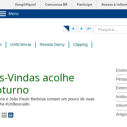
Simplifique!
Comunica BR
Participe
Acesso à infor
Menu
Sobre a UnB
Unidades acadêmicas
Pesquisar...
A-
A
A+
Estude na UnB
Graduação
Pós-Graduação
e
UnBCiência
Revista Darcy
Clipping
Administração
Servidor
Ensin
s-Vindas acolhe
Pesqu
oturno
Exten
Instit
iana e João Paulo Barbosa contam um pouco de suas
anha #UnBeucuido
Infor
Artigo