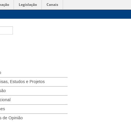
mação
Legislação
Canais
o
isas, Estudos e Projetos
são
ucional
mes
s de Opinião