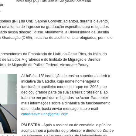
nesta terça (22). Foto: Amália Gonçalves/Secom UnB
rar
.
cionais (INT) da UnB, Sabine Gorovitz, adiantou, durante o evento,
 uma forma de ingresso na graduação específico para refugiados.
ado nessa direção”, disse. Atualmente, a Universidade de Brasília
Graduação (DEG), iniciativa de acolhimento a refugiados, por meio
resentantes da Embaixada do Haiti, da Costa Rica, da Itália, do
o de Estudos Migratórios e do Instituto de Migração e Direitos
ia de Migração da Polícia Federal, Alexandre Patury.
A UnB é a 18ª instituição de ensino superior a aderir à
iniciativa da Cátedra, cujo nome homenageia o
funcionário brasileiro morto no Iraque em 2003, que
dedicou grande parte da sua carreira profissional ao
trabalho em prol dos refugiados no Acnur. Para obter
mais informações sobre a dinâmica de funcionamento
da unidade, basta enviar mensagem ao e-mail
catedrasvm.unb@gmail.com
.
PALESTRA –
Após a assinatura do convênio, o público
acompanhou a palestra do professor e diretor do
Centre