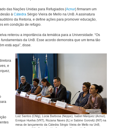
riado das Nações Unidas para Refugiados (
Acnur
) firmaram um
 adesão à
Cátedra
Sérgio Vieira de Mello na UnB. A assinatura
 auditório da Reitoria, e define ações para promover educação,
es em condição de refúgio.
uelva reiterou a importância da temática para a Universidade. “Os
os fundamentais da UnB. Esse acordo demonstra que um tema tão
m está aqui”, disse.
diretora
ves, e
arquez,
o
para
Luiz Santos (CNIg), Lúcia Barbosa (Neppe), Isabel Marquez (Acnur),
ição
Enrique Huelva (VRT), Rozana Naves (IL) e Sabine Gorovitz (INT) na
rentes
mesa de lançamento da Cátedra Sérgio Vieira de Mello na UnB,