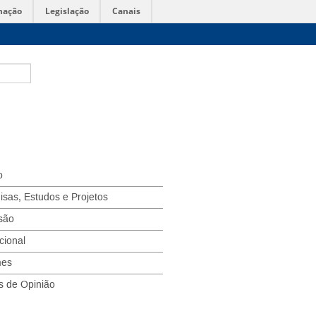
mação
Legislação
Canais
o
isas, Estudos e Projetos
são
ucional
mes
s de Opinião