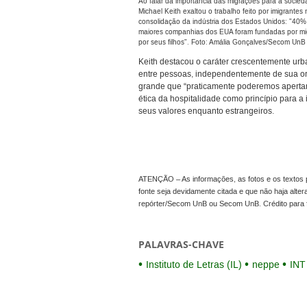
Ao falar da importância das migrações para a socied
Michael Keith exaltou o trabalho feito por imigrantes 
consolidação da indústria dos Estados Unidos: "40
maiores companhias dos EUA foram fundadas por mi
por seus filhos". Foto: Amália Gonçalves/Secom UnB
Keith destacou o caráter crescentemente urb
entre pessoas, independentemente de sua or
grande que “praticamente poderemos apertar 
ética da hospitalidade como princípio para 
seus valores enquanto estrangeiros.
ATENÇÃO – As informações, as fotos e os textos p
fonte seja devidamente citada e que não haja alte
repórter/Secom UnB ou Secom UnB. Crédito para 
PALAVRAS-CHAVE
Instituto de Letras (IL)
neppe
INT