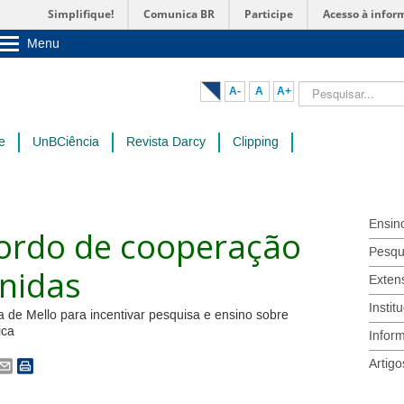
Simplifique!
Comunica BR
Participe
Acesso à infor
Menu
Sobre a UnB
Unidades acadêmicas
Pesquisar...
A-
A
A+
Estude na UnB
Graduação
Pós-Graduação
e
UnBCiência
Revista Darcy
Clipping
Administração
Servidor
Ensin
ordo de cooperação
Pesqu
nidas
Exten
Instit
a de Mello para incentivar pesquisa e ensino sobre
ica
Infor
Artigo