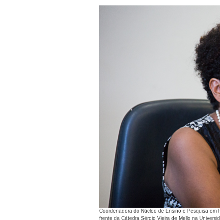
Coordenadora do Núcleo de Ensino e Pesquisa em P
frente da Cátedra Sérgio Vieira de Mello na Univer