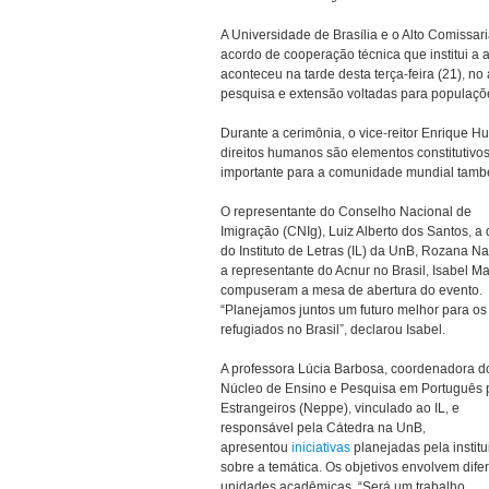
A Universidade de Brasília e o Alto Comissa
acordo de cooperação técnica que institui a
aconteceu na tarde desta terça-feira (21), no
pesquisa e extensão voltadas para populaçõ
Durante a cerimônia, o vice-reitor Enrique H
direitos humanos são elementos constitutiv
importante para a comunidade mundial també
O representante do Conselho Nacional de
Imigração (CNIg), Luiz Alberto dos Santos, a 
do Instituto de Letras (IL) da UnB, Rozana Na
a representante do Acnur no Brasil, Isabel M
compuseram a mesa de abertura do evento.
“Planejamos juntos um futuro melhor para os
refugiados no Brasil”, declarou Isabel.
A professora Lúcia Barbosa, coordenadora d
Núcleo de Ensino e Pesquisa em Português 
Estrangeiros (Neppe), vinculado ao IL, e
responsável pela Cátedra na UnB,
apresentou
iniciativas
planejadas pela institu
sobre a temática. Os objetivos envolvem dife
unidades acadêmicas. “Será um trabalho