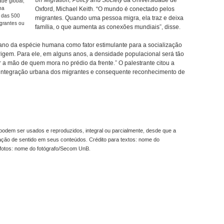
on Migration, Policy and Society
da Universidade de
ade global,
na
Oxford, Michael Keith. “O mundo é conectado pelos
% das 500
migrantes. Quando uma pessoa migra, ela traz e deixa
grantes ou
família, o que aumenta as conexões mundiais”, disse.
ano da espécie humana como fator estimulante para a socialização
igem. Para ele, em alguns anos, a densidade populacional será tão
a mão de quem mora no prédio da frente.” O palestrante citou a
a integração urbana dos migrantes e consequente reconhecimento de
odem ser usados e reproduzidos, integral ou parcialmente, desde que a
ração de sentido em seus conteúdos. Crédito para textos: nome do
fotos: nome do fotógrafo/Secom UnB.