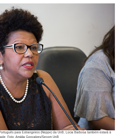
ortuguês para Estrangeiros (Neppe) da UnB, Lúcia Barbosa também estará à
sidade. Foto: Amália Gonçalves/Secom UnB