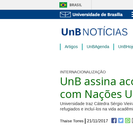
BRASIL
Artigos
UnBAgenda
UnBHoj
INTERNACIONALIZAÇÃO
UnB assina ac
com Nações U
Universidade traz Cátedra Sérgio Vieir
refugiados e incluí-los na vida acadêm
21/11/2017
Thaíse Torres