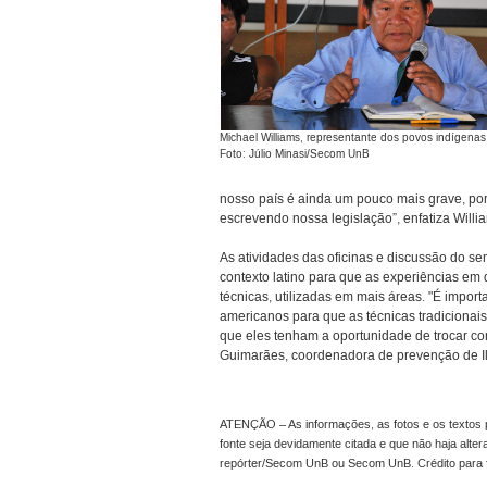
Michael Williams, representante dos povos indígena
Foto: Júlio Minasi/Secom UnB
nosso país é ainda um pouco mais grave, p
escrevendo nossa legislação”, enfatiza Willi
As atividades das oficinas e discussão do s
contexto latino para que as experiências em
técnicas, utilizadas em mais áreas. "É import
americanos para que as técnicas tradicionai
que eles tenham a oportunidade de trocar co
Guimarães, coordenadora de prevenção de Ilí
ATENÇÃO – As informações, as fotos e os textos p
fonte seja devidamente citada e que não haja alte
repórter/Secom UnB ou Secom UnB. Crédito para 