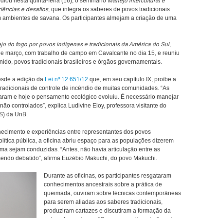
iou nesta quinta-feira (16), o seminário
Manejo intercultural e
riências e desafios
, que integra os saberes de povos tradicionais
 ambientes de savana. Os participantes almejam a criação de uma
o do fogo por povos indígenas e tradicionais da América do Sul
,
de março, com trabalho de campo em Cavalcante no dia 15, e reuniu
ido, povos tradicionais brasileiros e órgãos governamentais.
desde a edição da
Lei nº 12.651/12
que, em seu capítulo IX, proíbe a
 tradicionais de controle de incêndio de muitas comunidades. “As
udaram e hoje o pensamento ecológico evoluiu. É necessário manejar
não controlados”, explica Ludivine Eloy, professora visitante do
S) da UnB.
nhecimento e experiências entre representantes dos povos
olítica pública, a oficina abriu espaço para as populações dizerem
a sejam conduzidas. “Antes, não havia articulação entre as
endo debatido”, afirma Euzébio Makuchi, do povo Makuchi.
Durante as oficinas, os participantes resgataram
conhecimentos ancestrais sobre a prática de
queimada, ouviram sobre técnicas contemporâneas
para serem aliadas aos saberes tradicionais,
produziram cartazes e discutiram a formação da