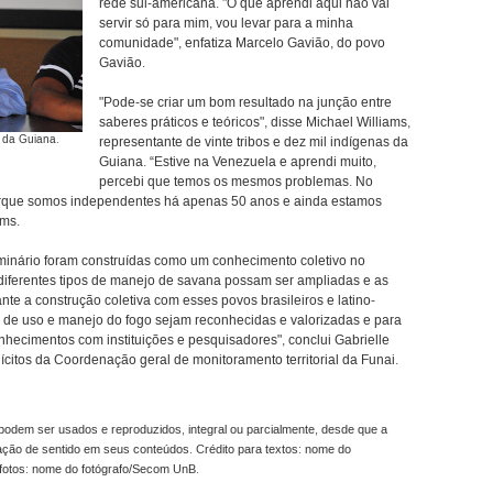
rede sul-americana. "O que aprendi aqui não vai
servir só para mim, vou levar para a minha
comunidade", enfatiza Marcelo Gavião, do povo
Gavião.
"Pode-se criar um bom resultado na junção entre
saberes práticos e teóricos", disse Michael Williams,
s da Guiana.
representante de vinte tribos e dez mil indígenas da
Guiana. “Estive na Venezuela e aprendi muito,
percebi que temos os mesmos problemas. No
orque somos independentes há apenas 50 anos e ainda estamos
ams.
eminário foram construídas como um conhecimento coletivo no
 diferentes tipos de manejo de savana possam ser ampliadas e as
ante a construção coletiva com esses povos brasileiros e latino-
s de uso e manejo do fogo sejam reconhecidas e valorizadas e para
nhecimentos com instituições e pesquisadores", conclui Gabrielle
citos da Coordenação geral de monitoramento territorial da Funai.
odem ser usados e reproduzidos, integral ou parcialmente, desde que a
ração de sentido em seus conteúdos. Crédito para textos: nome do
fotos: nome do fotógrafo/Secom UnB.