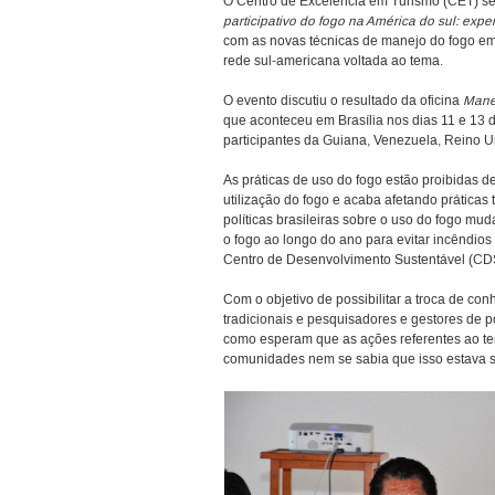
O Centro de Excelência em Turismo (CET) sed
participativo do fogo na América do sul: expe
com as novas técnicas de manejo do fogo em
rede sul-americana voltada ao tema.
O evento discutiu o resultado da oficina
Manej
que aconteceu em Brasília nos dias 11 e 13 
participantes da Guiana, Venezuela, Reino Un
As práticas de uso do fogo estão proibidas 
utilização do fogo e acaba afetando práticas
políticas brasileiras sobre o uso do fogo m
o fogo ao longo do ano para evitar incêndios 
Centro de Desenvolvimento Sustentável (CD
Com o objetivo de possibilitar a troca de co
tradicionais e pesquisadores e gestores de p
como esperam que as ações referentes ao tem
comunidades nem se sabia que isso estava s