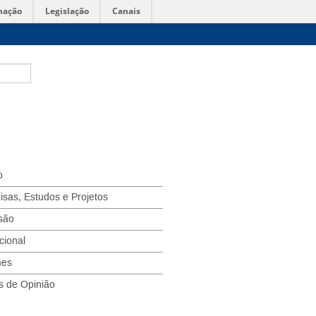
mação
Legislação
Canais
o
isas, Estudos e Projetos
são
ucional
mes
s de Opinião