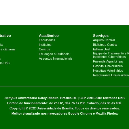
rativo
Acadêmico
Serviços
Faculdades
Arquivo Central
ia
Institutos
Biblioteca Central
 e câmaras
Centros
Editora UnB
Equipe de Tratamento e 
Educação a Distância
Incidentes Cibernéticos
s
Assuntos Internacionais
Fazenda Água Limpa
 da UnB
Hospital Universitário
Hospitais Veterinários
Restaurante Universitário
Campus
Universitário Darcy Ribeiro,
Brasília-DF | CEP 70910-900
Telefones UnB
Horário de funcionamento: de 2ª a 6ª, das 7h às 23h. Sábado, das 8h às 18h.
Copyright © 2022
Universidade de Brasília
.
Todos os direitos reservados.
Melhor visualizado nos navegadores Google Chrome e Mozilla Firefox