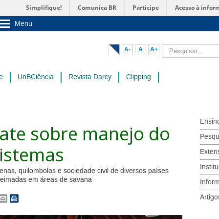
Simplifique!
Comunica BR
Participe
Acesso à infor
Menu
Sobre a UnB
Unidades acadêmicas
Pesquisar...
A-
A
A+
Estude na UnB
Graduação
Pós-Graduação
e
UnBCiência
Revista Darcy
Clipping
Administração
Servidor
Ensin
ate sobre manejo do
Pesqu
istemas
Exten
Instit
as, quilombolas e sociedade civil de diversos países
queimadas em áreas de savana
Infor
Artigo