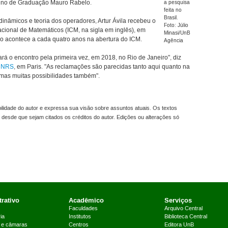
sino de Graduação Mauro Rabelo.
a pesquisa
feita no
Brasil.
dinâmicos e teoria dos operadores, Artur Ávila recebeu o
Foto: Júlio
cional de Matemáticos (ICM, na sigla em inglês), em
Minasi/UnB
ão acontece a cada quatro anos na abertura do ICM.
Agência
rá o encontro pela primeira vez, em 2018, no Rio de Janeiro", diz
CNRS
, em Paris. "As reclamações são parecidas tanto aqui quanto na
 mas muitas possibilidades também".
idade do autor e expressa sua visão sobre assuntos atuais. Os textos
 desde que sejam citados os créditos do autor. Edições ou alterações só
rativo
Acadêmico
Serviços
Faculdades
Arquivo Central
ia
Institutos
Biblioteca Central
 e câmaras
Centros
Editora UnB