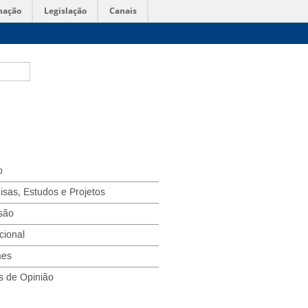
mação
Legislação
Canais
o
isas, Estudos e Projetos
são
ucional
mes
s de Opinião