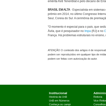
emérita Keti Tenenblat e pelo decano de En
BRASIL EM ALTA
- Especialista em sistemas 
prêmio em 2014, no último Congresso Interna
Seul, Coreia do Sul. A cerimônia de premiaç
"O momento é especial para o país, que sedia
Ávila, que é pesquisador no
Impa
(RJ) e no
França. Há problemas estruturais no ensino,
ATENÇÃO O conteúdo dos artigos é de responsabil
podem ser reproduzidos em qualquer tipo de mídia
podem ser feitas com autorização do autor.
Institucional
Administ
História da UnB
Reitoria
UnB em Números
Vice-Reitor
Conheça os campi
Conselhos