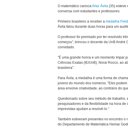
O matemático carioca
Artur Ávila
(35) esteve 
conversa com estudantes e professores.
Primeiro brasileiro a receber a
medalha Field
Ávila falou durante duas horas para um auditó
O professor foi premiado por ter resolvido tr
começou", brincou o docente da UnB André 
convidado.
"É uma grande honra e um momento ímpar para 
Ciências Exatas (IE/UnB), Noraí Rocco, ao a
brasileira".
Para Ávila, a medalha é uma forma de chamar 
jovens do mundo dos números. "Eles podem se 
área envolve criatividade, ao contrário do qu
Questionado sobre seu método de trabalho, 
pesquisadores e da flexibilidade na hora de 
imprevistas ajudam a resolvê-lo."
Também estiveram presentes no encontro o re
do Departamento de Matemática Hemar Godin