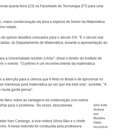
nesta quarta-feira (23) na Faculdade de Tecnologia (FT) para uma
s
, maior condecoração da área e espécie de Nobel da Matemática,
rio lotado.
ês de quinze desafios colocados para o século XXI. "E o século mal
Caldas, do Departamento de Matemática, durante a apresentação do
a Universidade receber o Artur", disse o diretor do Instituto de
brir o evento. "O prêmio é um reconhecimento da matemática
a atenção para a ciência que é feita no Brasil e de aproximar os
interessar pela matemática ao ver que ela está viva", acredita. "A
e muita gente pensa".
ele falou sobre as vantagens da colaboração com outros
olhar para o problema. "Às vezes, descobertas
Artur Ávila
destaca
que
Medalha
itor Ivan Camargo, a vice-reitora Sônia Báo e o chefe
Fields
ho. A mesa-redonda foi conduzida pela professora
reconhece