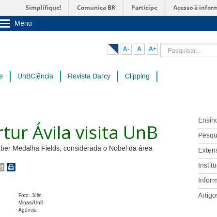
Simplifique!
Comunica BR
Participe
Acesso à infor
Menu
Sobre a UnB
Unidades acadêmicas
Pesquisar...
A-
A
A+
Estude na UnB
Graduação
Pós-Graduação
e
UnBCiência
Revista Darcy
Clipping
Administração
Servidor
Ensin
ur Ávila visita UnB
Pesqu
ceber Medalha Fields, considerada o Nobel da área
Exten
Instit
Infor
Artigo
Foto: Júlio
Minasi/UnB
Agência