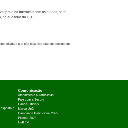
zagem e na interação com os alunos, será
9h, no auditório do CDT.
nte citada e que não haja alteração de sentido em
Comunicação
Atendimento a Jornalistas
Fale com a Secom
Canais Oficiais
Resposta a
Marca UnB
Campanha Institucional 2025
Planner 2024
UnB TV