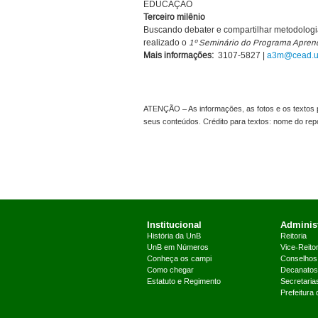
EDUCAÇÃO
Terceiro milênio
Buscando debater e compartilhar metodologi
realizado o
1º Seminário do Programa Apre
Mais informações:
3107-5827 |
a3m@cead.u
ATENÇÃO – As informações, as fotos e os textos p
seus conteúdos. Crédito para textos: nome do re
Institucional
Administ
História da UnB
Reitoria
UnB em Números
Vice-Reitor
Conheça os campi
Conselhos
Como chegar
Decanatos
Estatuto e Regimento
Secretaria
Prefeitura