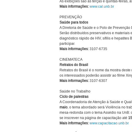
As exibições são às terças e quintas-feiras,
Mais informações:
www.cal.unb.br
PREVENÇÃO
Saúde para todos
A Diretoria de Saúde e o Polo de Prevenção
Serão distribuídos preservativos e materiais
diagnóstico rápido de HIV, sífilis e hepatite
participar.
Mais informações:
3107-6735
CINEMATECA
Retratos do Brasil
Retratos do Brasil é o nome da mostra deste 
os interessados poderão assistir ao filme Xin
Mais informações:
3107-6307
Saúde no Trabalho
Ciclo de palestras
A Coordenadoria de Atenção à Saúde e Quali
maio
, o tema abordado será Violência no tra
mesa-redonda com o tema Assédio na UnB: com
se inscrever na página de capacitação até
15
Mais informações:
www.capacitacao.unb.br