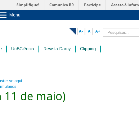
Simplifique!
Comunica BR
Participe
Acesso à infor
Menu
Sobre a UnB
Unidades acadêmicas
Pesquisar...
A-
A
A+
Estude na UnB
Graduação
Pós-Graduação
e
UnBCiência
Revista Darcy
Clipping
Administração
Servidor
stre-se aqui
.
ormularios
a 11 de maio)