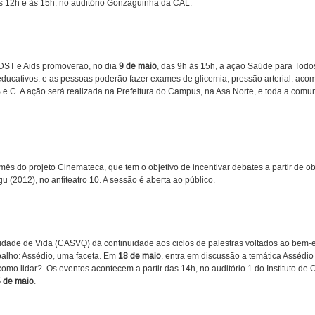
 às 12h e às 15h, no auditório Gonzaguinha da CAL.
 DST e Aids promoverão, no dia
9 de maio
, das 9h às 15h, a ação Saúde para Tod
 educativos, e as pessoas poderão fazer exames de glicemia, pressão arterial, aco
s B e C. A ação será realizada na Prefeitura do Campus, na Asa Norte, e toda a comu
mês do projeto Cinemateca, que tem o objetivo de incentivar debates a partir de o
gu (2012), no anfiteatro 10. A sessão é aberta ao público.
dade de Vida (CASVQ) dá continuidade aos ciclos de palestras voltados ao bem-e
balho: Assédio, uma faceta. Em
18 de maio
, entra em discussão a temática Assédio
o lidar?. Os eventos acontecem a partir das 14h, no auditório 1 do Instituto de 
 de maio
.