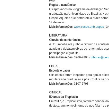
PAS
Registro acadêmico
Os aprovados no Programa de Avaliação Seria
graduação na Universidade de Brasília. Nos
Cespe. Aqueles que perderem o prazo serão 
12 de maio.
Mais informações:
www.cespe.unb.br/pas
/ 3
LITERATURA
Circuito de conferências
A UnB recebe até junho o circuito de conferên
academia debatem obras de renomados escri
participação é gratuita.
Mais informações:
3966-7804 /
bibbras@cerv
EDITAL
Esporte e Lazer
Oito editais foram lançados para apoiar atleta
regulares de graduação e pós. Confira os do
Mais informações:
3107-6798
CINECAL
50 anos da Tropicália
Em 2017, o Tropicalismo, também conhecido c
destacaram no movimento ou que falam de pe