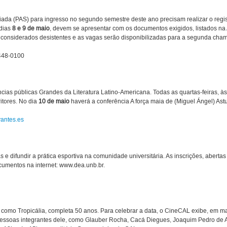
da (PAS) para ingresso no segundo semestre deste ano precisam realizar o regis
 dias
8 e 9 de maio
, devem se apresentar com os documentos exigidos, listados na
considerados desistentes e as vagas serão disponibilizadas para a segunda cham
448-0100
cias públicas Grandes da Literatura Latino-Americana. Todas as quartas-feiras, às 
tores. No dia
10 de maio
haverá a conferência A força maia de (Miguel Ángel) Astu
antes.es
s e difundir a prática esportiva na comunidade universitária. As inscrições, abertas
cumentos na internet: www.dea.unb.br.
omo Tropicália, completa 50 anos. Para celebrar a data, o CineCAL exibe, em maio
ssoas integrantes dele, como Glauber Rocha, Cacá Diegues, Joaquim Pedro de An