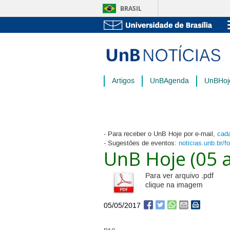
BRASIL
Artigos
UnBAgenda
UnBHoj
- Para receber o UnB Hoje por e-mail,
cada
- Sugestões de eventos:
noticias.unb.br/f
UnB Hoje (05 
Para ver arquivo .pdf
clique na imagem
05/05/2017