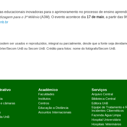
as educacionais inovadoras para o aprimoramento no processo de ensino aprendi
ndizagem
para o 3º Milênio
(A3M). O evento acontece dia
17 de maio
, a partir das 
nb.br
odem ser usados e reproduzidos, integral ou parcialmente, desde que a fonte seja devidame
pórter/Secom UnB ou Secom UnB. Crédito para fotos: nome do fotógrafo/Secom UnB.
rativo
Acadêmico
Serviços
Faculdades
Arquivo Central
ia
Institutos
Biblioteca Central
 e câmaras
Centros
Editora UnB
Equipe de Tratamento e 
Educação a Distância
Incidentes Cibernéticos
s
Assuntos Internacionais
Fazenda Água Limpa
 da UnB
Hospital Universitário
Hospitais Veterinários