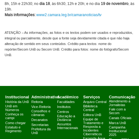
8h, 15h e 22h30; no
dia 18
, às 6h30, 12h e 20h; e no dia
19 de novembro
, às
19h.
Mais informações:
www2.camara.leg.br/camaranoticias/tv
ATENÇÃO – As informações, as fotos e os textos podem ser usados e reproduzidos,
integral ou parcialmente, desde que a fonte seja devidamente citada e que não haja
alteração de sentido em seus conteúdos. Crédito para textos: nome do
repórter/Secom UnB ou Secom UnB. Crédito para fotos: nome do fotógrafo/Secom
UnB.
Institucional
Administrativo
Acadêmico
Serviços
Comunicação
Atendimento a
História da UnB
Reitoria
Faculdades
Arquivo Central
Jornalistas
UnB em
Biblioteca
Vice-Reitoria
Institutos
Fale com a
Números
Central
Conselhos e
Centros
Secom
Conheça os
câmaras
Editora UnB
Educação a
campi
Canais Oficiais
Equipe de
Decanatos
Distância
Como chegar
Tratamento e
Marca UnB
Assuntos
Secretarias
Resposta a
Estatuto e
Campanha
Internacionais
Prefeitura da
Incidentes
Regimento
Institucional
UnB
Cibernéticos
2025
Fazenda Água