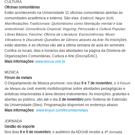
CULTURA
Oficinas comunitárias
Estão acontecendo na Universidade 11 oficinas comunitárias abertas às
comunidades acadêmica e externa. São elas:
Estêncil; Negro SUS;
Manifestações Tradicionais: Quilombismo como libertação mental e luta
anticolonial; Consciência Corporal; Voguing; Percussão e Cultura Popular;
Libras Básico; Fanzine; Oficina de Literatura: Escrevivências; Music
Vibrations;
e
Discutindo Questões de Gênero através da Arte
. As inscrições
estão abertas, e as oficinas vão até a última semana de aula do semestre.
Confira os locais, dias e horários das atividades na página da Diretoria de
Organizações Comunitárias, Cultura e Arte (Docca/DAC).
Mais informações:
www.docca.unb.br
MÚSICA
Fórum de metais
O Departamento de Música promove, nos dias
6 e 7 de novembro
, o
II Fórum
de Metais da UnB
, evento multidisciplinar sobre atividades pedagógicas e
artísticas relacionadas à área desses instrumentos. As inscrições, gratuitas e
abertas ao público, são até o dia
2 de novembro
pelo Sistema de Extensão
da Universidade (Siex). Programação disponível no endereço abaixo.
Mais informações:
www.tinyurl.com/forumdemetais
JORNADA
Gestão do esporte
Nos dias
8 e 9 de novembro
, o auditório da ADUnB recebe a
9ª Jornada