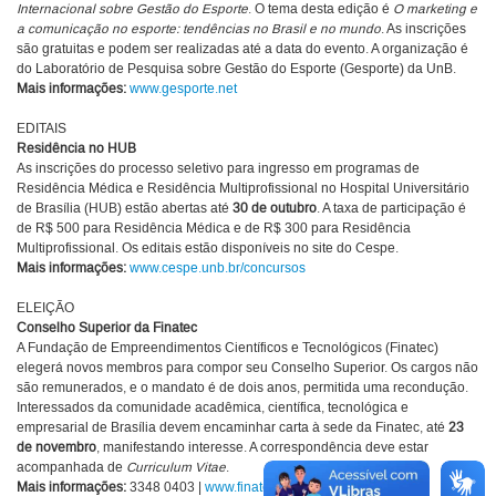
Internacional sobre Gestão do Esporte
. O tema desta edição é
O marketing e
a comunicação no esporte: tendências no Brasil e no mundo
. As inscrições
são gratuitas e podem ser realizadas até a data do evento. A organização é
do Laboratório de Pesquisa sobre Gestão do Esporte (Gesporte) da UnB.
Mais informações:
www.gesporte.net
EDITAIS
Residência no HUB
As inscrições do processo seletivo para ingresso em programas de
Residência Médica e Residência Multiprofissional no Hospital Universitário
de Brasília (HUB) estão abertas até
30 de outubro
. A taxa de participação é
de R$ 500 para Residência Médica e de R$ 300 para Residência
Multiprofissional. Os editais estão disponíveis no site do Cespe.
Mais informações:
www.cespe.unb.br/concursos
ELEIÇÃO
Conselho Superior da Finatec
A Fundação de Empreendimentos Científicos e Tecnológicos (Finatec)
elegerá novos membros para compor seu Conselho Superior. Os cargos não
são remunerados, e o mandato é de dois anos, permitida uma recondução.
Interessados da comunidade acadêmica, científica, tecnológica e
empresarial de Brasília devem encaminhar carta à sede da Finatec, até
23
de novembro
, manifestando interesse. A correspondência deve estar
acompanhada de
Curriculum Vitae
.
Mais informações:
3348 0403 |
www.finatec.org.br