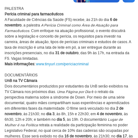
PALESTRA
Perícia criminal para farmacêuticos
A Faculdade de Ciências da Saúde (FS) recebe, às 21h do dia
6 de
novembro
, a palestra
A Perícia Criminal como Área de Atuação para
Farmacêuticos
. Com enfoque na atuação profissional, o evento discutirá
sobre a legislação e conceito de perícia, os requisitos para investir na
carreira, áreas de atuação, tipos de perícias criminais e estudos de casos. A
taxa de inscrição é uma lata de leite em pó, a ser entregue durante as
inscrições presenciais, no dia
31 de outubro
, das 9h às 17h, na entrada da
FS. Vagas limitadas.
Mais informações:
www.tinyurl.com/periciacriminal
DOCUMENTÁRIOS
UnB na TV Câmara
Dois documentários produzidos por estudantes da UnB serão exibidos na
TV Câmara nos próximos dias.
Uma Página por Dia
é o retrato da
perspectiva materna sobre a síndrome de Down. Por meio de uma série
documental, quatro mães compartilham suas experiências e aprendizados
em diferentes fases da maternidade. O filme será veiculado no dia
2 de
novembro
, às 21h30; no
dia 3
, às 8h, 15h e 22h30; em
4 de novembro
, às
6h30, 12h e 20h; e também no
dia 5
, às 19h. O documentário
Lugar de
Mulher é na Política
retrata a realidade da participação feminina no poder
Legislativo Federal, no qual cerca de 10% das cadeiras são ocupadas por
mulheres. Esse será exibido no dia
16 de novembro
, às 21h30; no
dia 17
, às