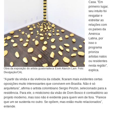
Casa. "Em
primeiro lugar,
seu intuito foi
resgatar e
estreitar as
relações com
os países da
América
Latina, por
isso o
programa
prioriza
artistas natos
ou residentes
nesta região",
Obra da exposição do artista guatemalteca Esvin Alarcón Lam. Foto:
explica.
Divulgação/CAL
“A partir da vinda e da vivência da cidade, ficaram mais evidentes certas
oposições muito interessantes que convivem em Brasília. Não é só
arquitetura”, afirma o artista colombiano Sergio Pinzón, selecionado para a
residência. Para ele, o misticismo da visão de Dom Bosco é contraditório ao
projeto moderno, mas isso não é evidente para quem vem de fora. “Parece
que um se sustenta no outro. Se opõem, mas estão muito relacionados”,
entende.