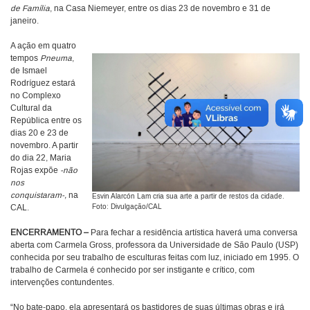
de Família
, na Casa Niemeyer, entre os dias 23 de novembro e 31 de
janeiro.
A ação em quatro
tempos
Pneuma
,
de Ismael
Rodríguez estará
no Complexo
Cultural da
República entre os
dias 20 e 23 de
novembro. A partir
do dia 22, Maria
Rojas expõe
-não
nos
conquistaram-,
na
Esvin Alarcón Lam cria sua arte a partir de restos da cidade.
CAL.
Foto: Divulgação/CAL
ENCERRAMENTO
–
Para fechar a residência artística haverá uma conversa
aberta com Carmela Gross, professora da Universidade de São Paulo (USP)
conhecida por seu trabalho de esculturas feitas com luz, iniciado em 1995. O
trabalho de Carmela é conhecido por ser instigante e crítico, com
intervenções contundentes.
“No bate-papo, ela apresentará os bastidores de suas últimas obras e irá