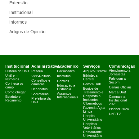
Extensão
Institucional
Informes
Artigos de Opinião
Institucional
Administrativo
Acadêmico
Serviços
Comunicação
Atendimento a
História da UnB
Reitoria
Faculdades
Arquivo Central
Jornalistas
UnB em
Biblioteca
Vice-Reitoria
Institutos
Fale com a
Números
Central
Conselhos e
Centros
Secom
Conheça os
câmaras
Editora UnB
Educação a
campi
Canais Oficiais
Equipe de
Decanatos
Distância
Como chegar
Tratamento e
Marca UnB
Assuntos
Secretarias
Resposta a
Estatuto e
Campanha
Internacionais
Prefeitura da
Incidentes
Regimento
Institucional
UnB
Cibernéticos
2025
Fazenda Água
Planner 2024
Limpa
UnB TV
Hospital
Universitário
Hospitais
Veterinários
Restaurante
Universitário