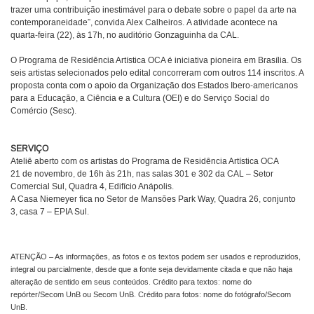
trazer uma contribuição inestimável para o debate sobre o papel da arte na
contemporaneidade”, convida Alex Calheiros. A atividade acontece na
quarta-feira (22), às 17h, no auditório Gonzaguinha da CAL.
O Programa de Residência Artística OCA é iniciativa pioneira em Brasília. Os
seis artistas selecionados pelo edital concorreram com outros 114 inscritos. A
proposta conta com o apoio da Organização dos Estados Ibero-americanos
para a Educação, a Ciência e a Cultura (OEI) e do Serviço Social do
Comércio (Sesc).
SERVIÇO
Ateliê aberto com os artistas do Programa de Residência Artística OCA
21 de novembro, de 16h às 21h, nas salas 301 e 302 da CAL – Setor
Comercial Sul, Quadra 4, Edifício Anápolis.
A Casa Niemeyer fica no Setor de Mansões Park Way, Quadra 26, conjunto
3, casa 7 – EPIA Sul.
ATENÇÃO – As informações, as fotos e os textos podem ser usados e reproduzidos,
integral ou parcialmente, desde que a fonte seja devidamente citada e que não haja
alteração de sentido em seus conteúdos. Crédito para textos: nome do
repórter/Secom UnB ou Secom UnB. Crédito para fotos: nome do fotógrafo/Secom
UnB.