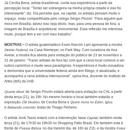
Já Cecília Bona, artista brasiliense, conta sua experiência a partir da
percepção local. “Tentei ser estrangeira na minha própria cidade e isso foi
interessante", diz. Ela percebe que, na capital, os artistas pensam muito o
espaço, visão compartilhada pelo colega Sérgio Pinzón: “Para alguém que
mora em Brasília, talvez isso seja óbvio, mas, para uma pessoa de fora, a
imagem de Brasília é arquitetural, monumental. Essa reflexão me interessa
muito, porque tem a ver com meu trabalho”.
MOSTRAS
–
O artista guatemalteco Esvin Alarcón Lam apresenta a mostra
Detrito Federal
, na Casa Niemeyer, no Park Way. Com curadoria de Ana
Avelar, a mostra fica aberta para visitação do público de 23 de novembro a
31 de janeiro. “Trazer artistas de fora faz com que a cena local comece a ver
outros caminhos e mude seus paradigmas. A experiência é muito inovadora
e demonstra que a universidade federal ainda tem fôlego, é atualizada, e
acompanha a cena artística internacional”, opina Ana, docente do Instituto de
Artes (IdA) da UnB.
Quarto Ideal
, de Sergio Pinzón estará aberta para visitação na CAL a partir
desta terça (21), às 19h. No mesmo horário e local também estarão a
exposição
Clã Destino
, de Cecília Bona e
Quem mora no Éden
,
Iglus
e
Babando colorido
, todas de Thiago Pinheiro.
O artista Jordi Tasso estará com a intervenção
Natal Capital,
também nesta
terça (21), de 17h30 às 18h30 no Shopping Pátio Brasil. Ele também está à
frente de
Poesia Bélica
, no dia mesmo dia, de 16h às 21h, e da mostra
Fotos