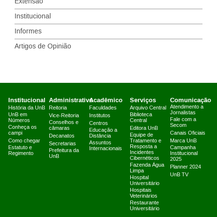
Extensão
Institucional
Informes
Artigos de Opinião
Institucional
Administrativo
Acadêmico
Serviços
Comunicação
Atendimento a
História da UnB
Reitoria
Faculdades
Arquivo Central
Jornalistas
UnB em
Biblioteca
Vice-Reitoria
Institutos
Fale com a
Números
Central
Conselhos e
Centros
Secom
Conheça os
câmaras
Editora UnB
Educação a
campi
Canais Oficiais
Equipe de
Decanatos
Distância
Como chegar
Tratamento e
Marca UnB
Assuntos
Secretarias
Resposta a
Estatuto e
Campanha
Internacionais
Prefeitura da
Incidentes
Regimento
Institucional
UnB
Cibernéticos
2025
Fazenda Água
Planner 2024
Limpa
UnB TV
Hospital
Universitário
Hospitais
Veterinários
Restaurante
Universitário