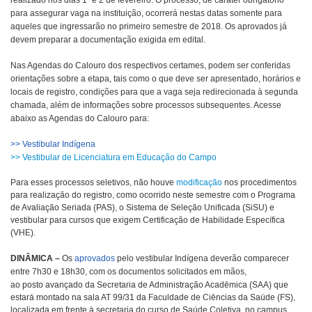
realizado nos dias 1º e 2 de fevereiro. O processo, de caráter obrigatório
para assegurar vaga na instituição, ocorrerá nestas datas somente para
aqueles que ingressarão no primeiro semestre de 2018. Os aprovados já
devem preparar a documentação exigida em edital.
Nas Agendas do Calouro dos respectivos certames, podem ser conferidas
orientações sobre a etapa, tais como o que deve ser apresentado, horários e
locais de registro, condições para que a vaga seja redirecionada à segunda
chamada, além de informações sobre processos subsequentes. Acesse
abaixo as Agendas do Calouro para:
>> Vestibular Indígena
>> Vestibular de Licenciatura em Educação do Campo
Para esses processos seletivos, não houve
modificação
nos procedimentos
para realização do registro, como ocorrido neste semestre com o Programa
de Avaliação Seriada (PAS), o Sistema de Seleção Unificada (SiSU) e
vestibular para cursos que exigem Certificação de Habilidade Específica
(VHE).
DINÂMICA
–
Os
aprovados
pelo vestibular Indígena deverão comparecer
entre 7h30 e 18h30, com os documentos solicitados em mãos,
ao
posto avançado da Secretaria de Administração Acadêmica (SAA) que
estará montado na sala AT 99/31 da Faculdade de Ciências da Saúde (FS),
localizada em frente à secretaria do curso de Saúde Coletiva, no campus