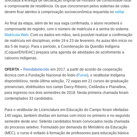
solicitada a entrega de declaração original de morador de comunidade rural
e comprovante de residência. Os que concorreram pelos sistemas de cotas
devem ficar atentos à comprovação socioeconômica requerida no
edital
.
Ao final da etapa, além de ter sua vaga confirmada, o aluno receberá o
comprovante de registro,
com o número de matrícula e a senha do sistema
Matrícula Web
. Com os dados em mãos, será possível realizar a confirmação
de matrícula em disciplinas,
entre 19 e 23 de fevereiro. As aulas têm início no
dia 5 de março. Para o período, a Coordenação da Questão Indígena
(Coquei/DIV/DAC) prepara uma agenda de atividades de acolhimento a
calouros indígenas.
OFERTA –
Reestabelecido
em 2017, a partir de acordo de cooperação
técnica com a Fundação Nacional do Índio (
Funai
), o vestibular Indígena
disponibilizou, nesta última seleção, 72 vagas em 21 cursos de graduação
presenciais, distribuídos nos campi Darcy Ribeiro, Ceilândia e Planaltina,
para ingresso nos dois semestres de 2018. Nesta primeira chamada foram
contemplados 33 candidatos.
Para o vestibular de Licenciatura em Educação do Campo foram ofertadas
140 vagas, também dividas em turmas com início no primeiro e no segundo
semestre deste ano. Setenta candidatos foram convocados nesta chamada
do processo seletivo. Formulado por demanda do Ministério da Educação
(MEC), o curso é voltado à formação de professores para educação básica