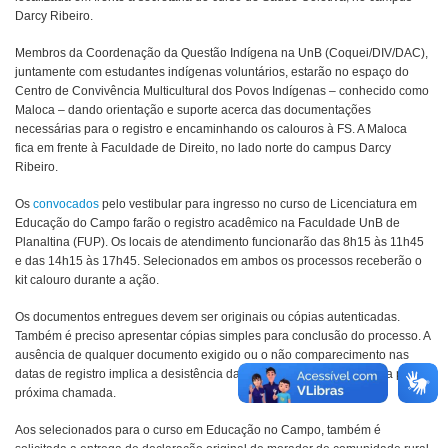
Darcy Ribeiro
.
Membros da Coordenação da Questão Indígena na UnB (Coquei/DIV/DAC),
juntamente com estudantes indígenas voluntários, estarão no espaço do
Centro de Convivência Multicultural dos Povos Indígenas – conhecido como
Maloca – dando orientação e suporte acerca das documentações
necessárias para o registro e encaminhando os calouros à FS. A Maloca
fica em frente à Faculdade de Direito, no lado norte do campus Darcy
Ribeiro.
Os
convocados
pelo vestibular para ingresso no curso de Licenciatura em
Educação do Campo farão o registro acadêmico na Faculdade UnB de
Planaltina (FUP). Os locais de atendimento funcionarão das 8h15 às 11h45
e das 14h15 às 17h45. Selecionados em ambos os processos receberão o
kit calouro durante a ação.
Os documentos entregues devem ser originais ou cópias autenticadas.
Também é preciso apresentar cópias simples para conclusão do processo. A
ausência de qualquer documento exigido ou o não comparecimento nas
datas de registro implica a desistência da vaga, que será remanejada para a
próxima chamada.
Aos selecionados para o curso em Educação no Campo, também é