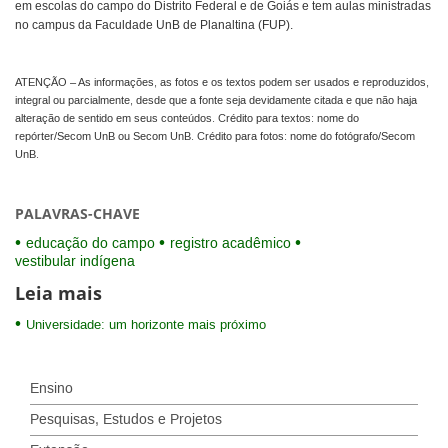
em escolas do campo do Distrito Federal e de Goiás e tem aulas ministradas
no campus da Faculdade UnB de Planaltina (FUP).
ATENÇÃO – As informações, as fotos e os textos podem ser usados e reproduzidos,
integral ou parcialmente, desde que a fonte seja devidamente citada e que não haja
alteração de sentido em seus conteúdos. Crédito para textos: nome do
repórter/Secom UnB ou Secom UnB. Crédito para fotos: nome do fotógrafo/Secom
UnB.
PALAVRAS-CHAVE
educação do campo
registro acadêmico
vestibular indígena
Leia mais
Universidade: um horizonte mais próximo
Ensino
Pesquisas, Estudos e Projetos