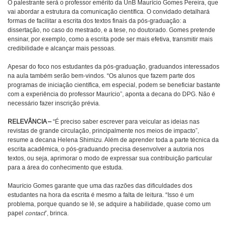
O palestrante será o professor emérito da UnB Maurício Gomes Pereira, que
vai abordar a estrutura da comunicação científica. O convidado detalhará
formas de facilitar a escrita dos textos finais da pós-graduação: a
dissertação, no caso do mestrado, e a tese, no doutorado. Gomes pretende
ensinar, por exemplo, como a escrita pode ser mais efetiva, transmitir mais
credibilidade e alcançar mais pessoas.
Apesar do foco nos estudantes da pós-graduação, graduandos interessados
na aula também serão bem-vindos. “Os alunos que fazem parte dos
programas de iniciação científica, em especial, podem se beneficiar bastante
com a experiência do professor Maurício”, aponta a decana do DPG. Não é
necessário fazer inscrição prévia.
RELEVÂNCIA –
“É preciso saber escrever para veicular as ideias nas
revistas de grande circulação, principalmente nos meios de impacto”,
resume a decana Helena Shimizu. Além de aprender toda a parte técnica da
escrita acadêmica, o pós-graduando precisa desenvolver a autoria nos
textos, ou seja, aprimorar o modo de expressar sua contribuição particular
para a área do conhecimento que estuda.
Maurício Gomes garante que uma das razões das dificuldades dos
estudantes na hora da escrita é mesmo a falta de leitura. “Isso é um
problema, porque quando se lê, se adquire a habilidade, quase como um
papel
contact
”, brinca.