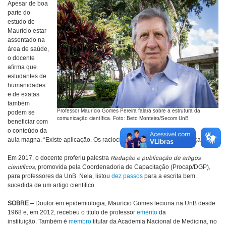
Apesar de boa
parte do
estudo de
Maurício estar
assentado na
área de saúde,
o docente
afirma que
estudantes de
humanidades
e de exatas
também
Professor Maurício Gomes Pereira falará sobre a estrutura da
podem se
comunicação científica. Foto: Beto Monteiro/Secom UnB
beneficiar com
o conteúdo da
aula magna. “Existe aplicação. Os raciocínios são os mesmos”, reforça.
Em 2017, o docente proferiu palestra
Redação e publicação de artigos
científicos
, promovida pela Coordenadoria de Capacitação (Procap/DGP),
para professores da UnB. Nela, listou
dez passos
para a escrita bem
sucedida de um artigo científico.
SOBRE –
Doutor em epidemiologia, Maurício Gomes leciona na UnB desde
1968 e, em 2012, recebeu o título de professor
emérito
da
instituição. Também é
membro
titular da Academia Nacional de Medicina, no