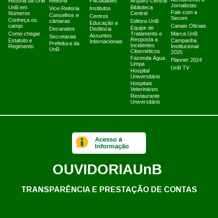
História da UnB
Reitoria
Faculdades
Arquivo Central
Jornalistas
UnB em
Biblioteca
Vice-Reitoria
Institutos
Fale com a
Números
Central
Conselhos e
Centros
Secom
Conheça os
câmaras
Editora UnB
Educação a
campi
Canais Oficiais
Equipe de
Decanatos
Distância
Como chegar
Tratamento e
Marca UnB
Assuntos
Secretarias
Resposta a
Estatuto e
Campanha
Internacionais
Prefeitura da
Incidentes
Regimento
Institucional
UnB
Cibernéticos
2025
Fazenda Água
Planner 2024
Limpa
UnB TV
Hospital
Universitário
Hospitais
Veterinários
Restaurante
Universitário
Acesso à
Informação
OUVIDORIA
UnB
TRANSPARÊNCIA E PRESTAÇÃO DE CONTAS