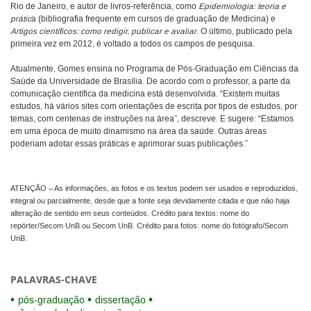
Rio de Janeiro, e autor de livros-referência, como
Epidemiologia: teoria e
prátic
a (bibliografia frequente em cursos de graduação de Medicina) e
Artigos científicos: como redigir, publicar e avaliar
. O último, publicado pela
primeira vez em 2012, é voltado a todos os campos de pesquisa.
Atualmente, Gomes ensina no Programa de Pós-Graduação em Ciências da
Saúde da Universidade de Brasília. De acordo com o professor, a parte da
comunicação científica da medicina está desenvolvida. “Existem muitas
estudos, há vários sites com orientações de escrita por tipos de estudos, por
temas, com centenas de instruções na área”, descreve. E sugere: “Estamos
em uma época de muito dinamismo na área da saúde. Outras áreas
poderiam adotar essas práticas e aprimorar suas publicações.”
ATENÇÃO – As informações, as fotos e os textos podem ser usados e reproduzidos,
integral ou parcialmente, desde que a fonte seja devidamente citada e que não haja
alteração de sentido em seus conteúdos. Crédito para textos: nome do
repórter/Secom UnB ou Secom UnB. Crédito para fotos: nome do fotógrafo/Secom
UnB.
PALAVRAS-CHAVE
pós-graduação
dissertação