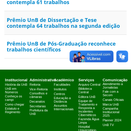
contempla 61 trabalhos
Prêmio UnB de Dissertação e Tese
contempla 64 trabalhos na segunda edição
Prêmio UnB de Pós-Graduação reconhece
trabalhos científicos
Institucional
Administrativo
Acadêmico
Serviços
Comunicação
Atendimento a
História da UnB
Reitoria
Faculdades
Arquivo Central
Jornalistas
UnB em
Biblioteca
Vice-Reitoria
Institutos
Fale com a
Números
Central
Conselhos e
Centros
Secom
Conheça os
câmaras
Editora UnB
Educação a
campi
Canais Oficiais
Equipe de
Decanatos
Distância
Como chegar
Tratamento e
Marca UnB
Assuntos
Secretarias
Resposta a
Estatuto e
Campanha
Internacionais
Prefeitura da
Incidentes
Regimento
Institucional
UnB
Cibernéticos
2025
Fazenda Água
Planner 2024
Limpa
UnB TV
Hospital
Universitário