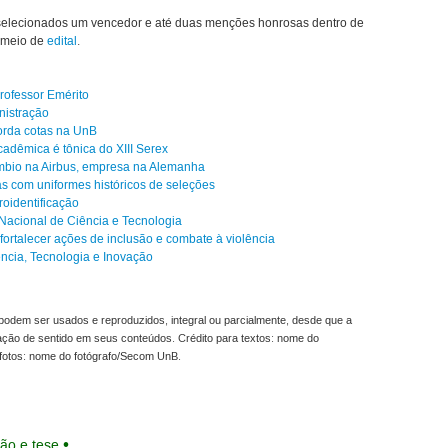
o selecionados um vencedor e até duas menções honrosas dentro de
r meio de
edital
.
Professor Emérito
nistração
borda cotas na UnB
adêmica é tônica do XIII Serex
mbio na Airbus, empresa na Alemanha
s com uniformes históricos de seleções
oidentificação
Nacional de Ciência e Tecnologia
fortalecer ações de inclusão e combate à violência
cia, Tecnologia e Inovação
odem ser usados e reproduzidos, integral ou parcialmente, desde que a
ração de sentido em seus conteúdos. Crédito para textos: nome do
fotos: nome do fotógrafo/Secom UnB.
ão e tese