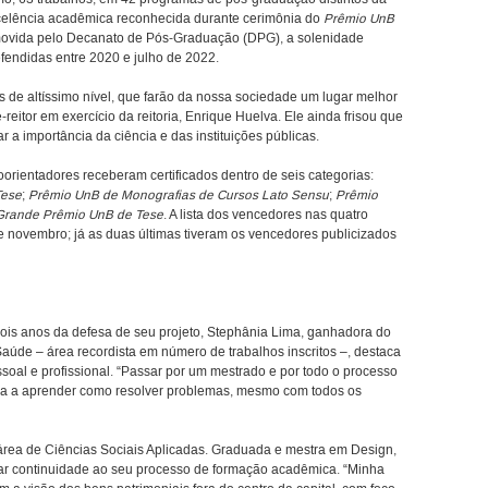
xcelência acadêmica reconhecida durante cerimônia do
Prêmio UnB
romovida pelo Decanato de Pós-Graduação (DPG), a solenidade
fendidas entre 2020 e julho de 2022.
s de altíssimo nível, que farão da nossa sociedade um lugar melhor
reitor em exercício da reitoria, Enrique Huelva. Ele ainda frisou que
 a importância da ciência e das instituições públicas.
orientadores receberam certificados dentro de seis categorias:
Tese
;
Prêmio UnB de Monografias de Cursos Lato Sensu
;
Prêmio
Grande Prêmio UnB de Tese
. A lista dos vencedores nas quatro
e novembro; já as duas últimas tiveram os vencedores publicizados
ois anos da defesa de seu projeto, Stephânia Lima, ganhadora do
úde – área recordista em número de trabalhos inscritos –, destaca
soal e profissional. “Passar por um mestrado e por todo o processo
a a aprender como resolver problemas, mesmo com todos os
área de Ciências Sociais Aplicadas. Graduada e mestra em Design,
dar continuidade ao seu processo de formação acadêmica. “Minha