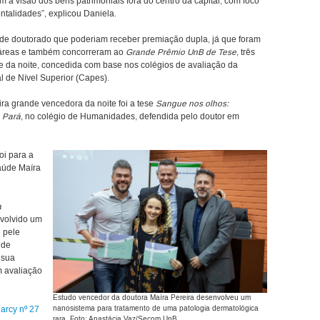
om a visão dos bens patrimoniais fora do centro da capital, com foco
ntalidades”, explicou Daniela.
de doutorado que poderiam receber premiação dupla, já que foram
 áreas e também concorreram ao
Grande Prêmio UnB de Tese
, três
e da noite, concedida com base nos colégios de avaliação da
 de Nível Superior (Capes).
ra grande vencedora da noite foi a tese
Sangue nos olhos:
o Pará
, no colégio de Humanidades, defendida pelo doutor em
oi para a
aúde Maíra
a
nvolvido um
 pele
 de
 sua
m avaliação
Estudo vencedor da doutora Maíra Pereira desenvolveu um
arcy nº 27
nanosistema para tratamento de uma patologia dermatológica
rara. Foto: Anastácia Vaz/Secom UnB