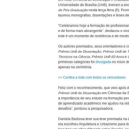
Universidade de Brasília (UnB), tiveram a e
de Pós-Graduação
nesta terça-feira (6). P
laureou monografias, dissertações e teses de
“Celebramos hoje a formação de profissionai
e de forma mais abrangente”, destacou o vice-
este é um momento de resiliência e de mostrar
Os autores premiados, seus orientadores e co
Prêmio UnB de Dissertação
;
Prêmio UnB de 
Técnicos na Ciência
;
Prêmio UnB 60 Anos
e
primeiras categorias foi
divulgada
no início d
apenas na cerimônia.
>> Confira a lista com todos os vencedores
Feliz com o reconhecimento, que veio após d
Prêmio UnB de Dissertação
em Ciências da Sa
a importância de seu estudo na formação pes
de aprendizado acadêmico me ajudou na vid
desafios”, pontuou a pesquisadora.
Daniela Barbosa teve sua tese premiada na 
ela escolheu Arquitetura e Urbanismo para 