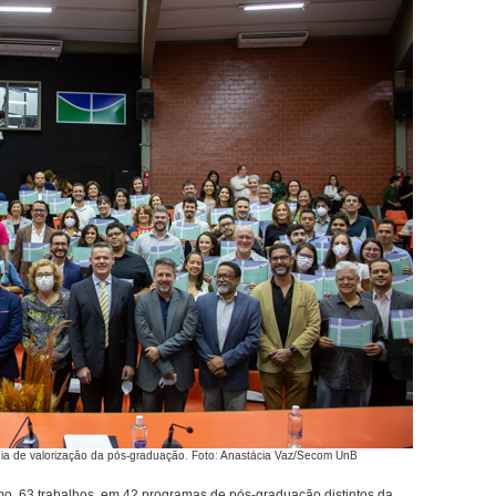
nia de valorização da pós-graduação. Foto: Anastácia Vaz/Secom UnB
mo, 63 trabalhos, em 42 programas de pós-graduação distintos da