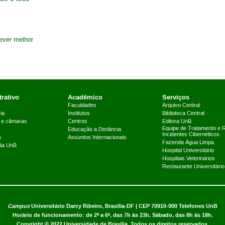
ever melhor
rativo
Acadêmico
Serviços
Faculdades
Arquivo Central
ia
Institutos
Biblioteca Central
 e câmaras
Centros
Editora UnB
Equipe de Tratamento e 
Educação a Distância
Incidentes Cibernéticos
s
Assuntos Internacionais
Fazenda Água Limpa
 da UnB
Hospital Universitário
Hospitais Veterinários
Restaurante Universitário
Campus
Universitário Darcy Ribeiro,
Brasília-DF | CEP 70910-900
Telefones UnB
Horário de funcionamento: de 2ª a 6ª, das 7h às 23h. Sábado, das 8h às 18h.
Copyright © 2022
Universidade de Brasília
.
Todos os direitos reservados.