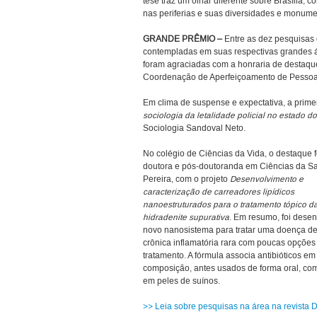
tese traz um olhar diferente sobre Brasília, c
nas periferias e suas diversidades e monume
GRANDE PRÊMIO –
Entre as dez pesquisas 
contempladas em suas respectivas grandes
foram agraciadas com a honraria de destaqu
Coordenação de Aperfeiçoamento de Pessoal
Em clima de suspense e expectativa, a primei
sociologia da letalidade policial no estado d
Sociologia Sandoval Neto.
No colégio de Ciências da Vida, o destaque f
doutora e pós-doutoranda em Ciências da S
Pereira, com o projeto
Desenvolvimento e
caracterização de carreadores lipídicos
nanoestruturados para o tratamento tópico d
hidradenite supurativa
. Em resumo, foi dese
novo nanosistema para tratar uma doença de
crônica inflamatória rara com poucas opções
tratamento. A fórmula associa antibióticos em
composição, antes usados de forma oral, co
em peles de suínos.
>> Leia sobre pesquisas na área na revista D