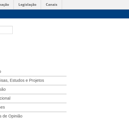
mação
Legislação
Canais
o
isas, Estudos e Projetos
são
ucional
mes
s de Opinião