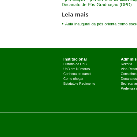
Decanato de Pós-Graduação (DPG)
Leia mais
Aula inaugural da pós orienta como escr
Institucional
Administ
História da UnB
Reitoria
UnB em Números
Vice-Reitor
Conheça os campi
Conselhos
Como chegar
Decanatos
Estatuto e Regimento
Secretaria
Prefeitura