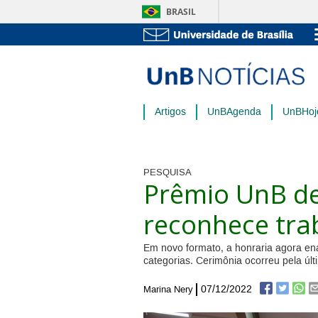
BRASIL
Artigos
UnBAgenda
UnBHoj
PESQUISA
Prêmio UnB d
reconhece trab
Em novo formato, a honraria agora ena
categorias. Cerimônia ocorreu pela úl
07/12/2022
Marina Nery