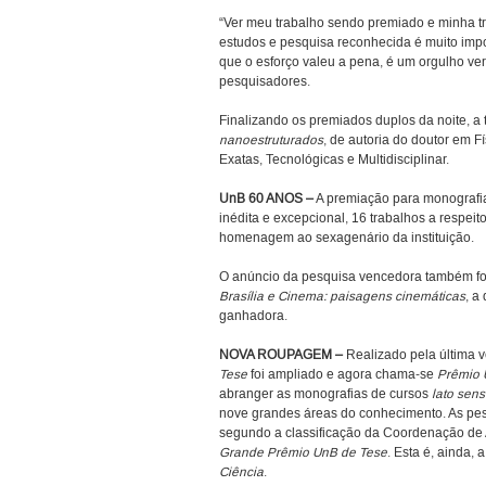
“Ver meu trabalho sendo premiado e minha tr
estudos e pesquisa reconhecida é muito impo
que o esforço valeu a pena, é um orgulho ver
pesquisadores.
Finalizando os premiados duplos da noite, a
nanoestruturados
, de autoria do doutor em F
Exatas, Tecnológicas e Multidisciplinar.
UnB 60 ANOS –
A premiação para monograf
inédita e excepcional, 16 trabalhos a respei
homenagem ao sexagenário da instituição.
O anúncio da pesquisa vencedora também foi 
Brasília e Cinema: paisagens cinemáticas
, a
ganhadora.
NOVA ROUPAGEM –
Realizado pela última 
Tese
foi ampliado e agora chama-se
Prêmio 
abranger as monografias de cursos
lato sen
nove grandes áreas do conhecimento. As pe
segundo a classificação da Coordenação de 
Grande Prêmio UnB de Tese
. Esta é, ainda,
Ciência
.