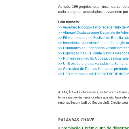
Ao todo, 196 projetos foram inscritos, send
cada categoria, anunciados previamente po
Leia também:
>> Argemiro Procópio Filho recebe título de 
>> Abimael Costa assume Decanato de Admi
>> Filme premiado no Festival de Brasília a
>> Importância da extensão para formação ac
>> Estudantes de Engenharia voltam intercâ
>> Exposição na BCE conta história das copa
>> Primeira reunião do Copeaa destaca heter
>> UnB expõe projetos variados na Semana 
>> Secretária de Direitos Humanos pretende 
>> UnB é destaque em Prêmio FAPDF de Ciên
ATENÇÃO – As informações, as fotos e os textos p
fonte seja devidamente citada e que não haja alte
repórter/Secom UnB ou Secom UnB. Crédito para 
PALAVRAS-CHAVE
premiação
prêmio unb de dissertaç