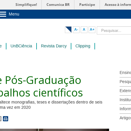
Simplifique!
Comunica BR
Participe
Acesso à infor
Menu
Sobre a UnB
Unidades acadêmicas
Pesquisar...
A-
A
A+
Estude na UnB
Graduação
Pós-Graduação
e
UnBCiência
Revista Darcy
Clipping
Administração
Servidor
Ensin
e Pós-Graduação
Pesqu
alhos científicos
Exten
Instit
ltece monografias, teses e dissertações dentro de seis
tima vez em 2020
Infor
Artigo