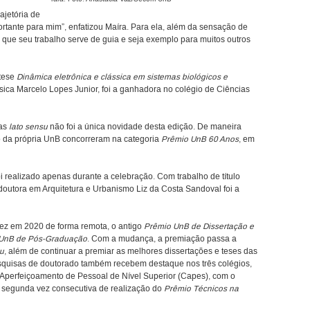
ajetória de
rtante para mim”, enfatizou Maíra. Para ela, além da sensação de
 que seu trabalho serve de guia e seja exemplo para muitos outros
 tese
Dinâmica eletrônica e clássica em sistemas biológicos e
ísica Marcelo Lopes Junior, foi a ganhadora no colégio de Ciências
ias
lato sensu
não foi a única novidade desta edição. De maneira
to da própria UnB concorreram na categoria
Prêmio UnB 60 Anos
, em
realizado apenas durante a celebração. Com trabalho de título
 doutora em Arquitetura e Urbanismo Liz da Costa Sandoval foi a
vez em 2020 de forma remota, o antigo
Prêmio UnB de Dissertação e
UnB de Pós-Graduação
. Com a mudança, a premiação passa a
su
, além de continuar a premiar as melhores dissertações e teses das
squisas de doutorado também recebem destaque nos três colégios,
Aperfeiçoamento de Pessoal de Nível Superior (Capes), com o
 a segunda vez consecutiva de realização do
Prêmio Técnicos na