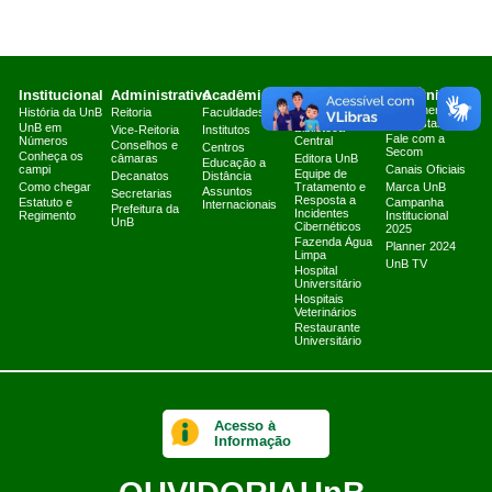
Institucional
Administrativo
Acadêmico
Serviços
Comunicação
Atendimento a
História da UnB
Reitoria
Faculdades
Arquivo Central
Jornalistas
UnB em
Biblioteca
Vice-Reitoria
Institutos
Fale com a
Números
Central
Conselhos e
Centros
Secom
Conheça os
câmaras
Editora UnB
Educação a
campi
Canais Oficiais
Equipe de
Decanatos
Distância
Como chegar
Tratamento e
Marca UnB
Assuntos
Secretarias
Resposta a
Estatuto e
Campanha
Internacionais
Prefeitura da
Incidentes
Regimento
Institucional
UnB
Cibernéticos
2025
Fazenda Água
Planner 2024
Limpa
UnB TV
Hospital
Universitário
Hospitais
Veterinários
Restaurante
Universitário
Acesso à
Informação