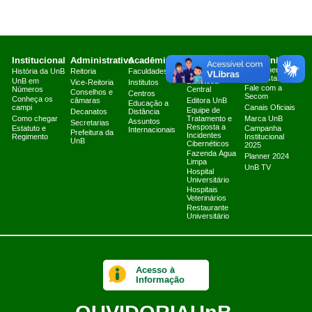
Institucional
Administrativo
Acadêmico
Serviços
Comunicação
Atendimento a
História da UnB
Reitoria
Faculdades
Arquivo Central
Jornalistas
UnB em
Biblioteca
Vice-Reitoria
Institutos
Fale com a
Números
Central
Conselhos e
Centros
Secom
Conheça os
câmaras
Editora UnB
Educação a
campi
Canais Oficiais
Equipe de
Decanatos
Distância
Como chegar
Tratamento e
Marca UnB
Assuntos
Secretarias
Resposta a
Estatuto e
Campanha
Internacionais
Prefeitura da
Incidentes
Regimento
Institucional
UnB
Cibernéticos
2025
Fazenda Água
Planner 2024
Limpa
UnB TV
Hospital
Universitário
Hospitais
Veterinários
Restaurante
Universitário
Acesso à
Informação