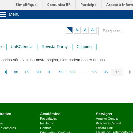
Simplifique!
Comunica BR
Participe
Acesso à infor
Menu
Sobre a UnB
Unidades acadêmicas
Pesquisar...
A-
A
A+
Estude na UnB
Graduação
Pós-Graduação
e
UnBCiência
Revista Darcy
Clipping
Administração
Servidor
egorias são exibidas nesta página, elas podem conter artigos.
88
89
90
91
92
93
...
95
96
97
rativo
Acadêmico
Serviços
Faculdades
Arquivo Central
ia
Institutos
Biblioteca Central
 e câmaras
Centros
Editora UnB
Equipe de Tratamento e 
Educação a Distância