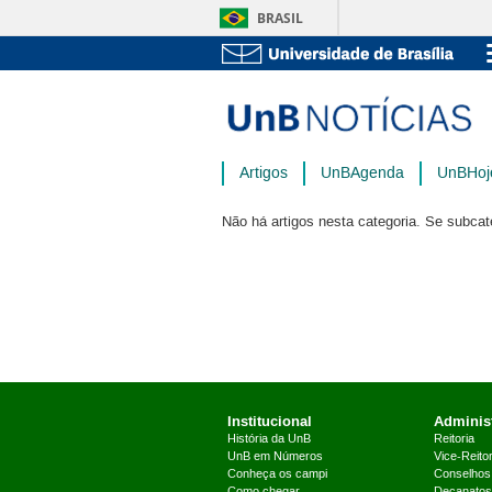
BRASIL
Artigos
UnBAgenda
UnBHoj
Não há artigos nesta categoria. Se subcat
Institucional
Administ
História da UnB
Reitoria
UnB em Números
Vice-Reitor
Conheça os campi
Conselhos
Como chegar
Decanatos