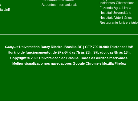
Incidentes Cibernéticos
s
Assuntos Internacionais
Fazenda Água Limpa
 da UnB
Hospital Universitário
Hospitais Veterinários
Restaurante Universitário
Campus
Universitário Darcy Ribeiro,
Brasília-DF | CEP 70910-900
Telefones UnB
Horário de funcionamento: de 2ª a 6ª, das 7h às 23h. Sábado, das 8h às 18h.
Copyright © 2022
Universidade de Brasília
.
Todos os direitos reservados.
Melhor visualizado nos navegadores Google Chrome e Mozilla Firefox