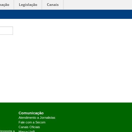
mação
Legislação
Canais
Comunicação
Atendimento a Jornalistas
Fale com a Secom
Canais Oficiais
Resposta a
Marca UnB