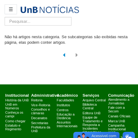
☰
Pesquisar...
Não há artigos nesta categoria. Se subcategorias são exibidas nesta
página, elas podem conter artigos.
Institucional
Administrativo
Acadêmico
Serviços
Comunicação
Atendimento a
História da UnB
Reitoria
Faculdades
Arquivo Central
Jornalistas
UnB em
Biblioteca
Vice-Reitoria
Institutos
Fale com a
Números
Central
Conselhos e
Centros
Secom
Conheça os
câmaras
Editora UnB
Educação a
campi
Canais Oficiais
Equipe de
Decanatos
Distância
Como chegar
Tratamento e
Marca UnB
Assuntos
Secretarias
Resposta a
Estatuto e
Campanha
Internacionais
Prefeitura da
Incidentes
Regimento
Institucional
UnB
Cibernéticos
2025
Fazenda Água