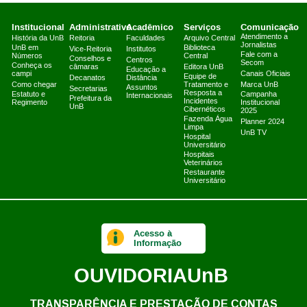
Institucional
Administrativo
Acadêmico
Serviços
Comunicação
Atendimento a
História da UnB
Reitoria
Faculdades
Arquivo Central
Jornalistas
UnB em
Biblioteca
Vice-Reitoria
Institutos
Fale com a
Números
Central
Conselhos e
Centros
Secom
Conheça os
câmaras
Editora UnB
Educação a
campi
Canais Oficiais
Equipe de
Decanatos
Distância
Como chegar
Tratamento e
Marca UnB
Assuntos
Secretarias
Resposta a
Estatuto e
Campanha
Internacionais
Prefeitura da
Incidentes
Regimento
Institucional
UnB
Cibernéticos
2025
Fazenda Água
Planner 2024
Limpa
UnB TV
Hospital
Universitário
Hospitais
Veterinários
Restaurante
Universitário
Acesso à
Informação
OUVIDORIA
UnB
TRANSPARÊNCIA E PRESTAÇÃO DE CONTAS