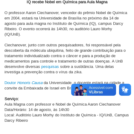
IQ recebe Nobel em Química para Aula Magna
O professor Aaron Ciechanover, vencedor do prêmio Nobel de Química
em 2004, estará na Universidade de Brasília no próximo dia 14 de
agosto para aula magna no Instituto de Química (IQ), campus Darcy
Ribeiro. O evento ocorrerá às 14h30, no auditório Lauro Morhy
(IQ/UnB).
Ciechanover, junto com outros pesquisadores, foi responsável pela
descoberta da mólécula ubiquitina, feito de grande contribuição para o
tratamento individualizado contra o câncer e para a produção de
medicamentos para controle e tratamento de outras doenças. A UnB
desenvolve diversas
pesquisas
sobre a susbtância. Uma delas
investiga a prevenção contra o vírus da zika.
Doutor
Honoris Causa
da Universidade, o docente estará na cidade a
convite da Embaixada de Israel em Brasília.
Serviço:
Aula Magna com professor e Nobel de Química Aaron Ciechanover
Data/Horário: 14 de agosto, às 14h30
Local: Auditório Lauro Morhy do Instituto de Química - IQ/UnB, Campus
Darcy Ribeiro