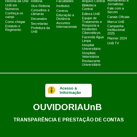
Atendimento a
História da UnB
Reitoria
Faculdades
Arquivo Central
Jornalistas
UnB em
Biblioteca
Vice-Reitoria
Institutos
Fale com a
Números
Central
Conselhos e
Centros
Secom
Conheça os
câmaras
Editora UnB
Educação a
campi
Canais Oficiais
Equipe de
Decanatos
Distância
Como chegar
Tratamento e
Marca UnB
Assuntos
Secretarias
Resposta a
Estatuto e
Campanha
Internacionais
Prefeitura da
Incidentes
Regimento
Institucional
UnB
Cibernéticos
2025
Fazenda Água
Planner 2024
Limpa
UnB TV
Hospital
Universitário
Hospitais
Veterinários
Restaurante
Universitário
Acesso à
Informação
OUVIDORIA
UnB
TRANSPARÊNCIA E PRESTAÇÃO DE CONTAS