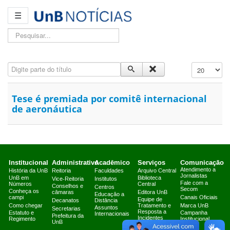
☰
Pesquisar...
Digite parte do título
Exibir #
Tese é premiada por comitê internacional
de aeronáutica
Institucional
Administrativo
Acadêmico
Serviços
Comunicação
Atendimento a
História da UnB
Reitoria
Faculdades
Arquivo Central
Jornalistas
UnB em
Biblioteca
Vice-Reitoria
Institutos
Fale com a
Números
Central
Conselhos e
Centros
Secom
Conheça os
câmaras
Editora UnB
Educação a
campi
Canais Oficiais
Equipe de
Decanatos
Distância
Como chegar
Tratamento e
Marca UnB
Assuntos
Secretarias
Resposta a
Estatuto e
Campanha
Internacionais
Prefeitura da
Incidentes
Regimento
Institucional
UnB
Cibernéticos
2025