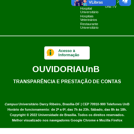
Fazenda Água
Planner 2024
Limpa
UnB TV
Hospital
Universitário
Hospitais
Veterinários
Restaurante
Universitário
Acesso à
Informação
OUVIDORIA
UnB
TRANSPARÊNCIA E PRESTAÇÃO DE CONTAS
Campus
Universitário Darcy Ribeiro,
Brasília-DF | CEP 70910-900
Telefones UnB
Horário de funcionamento: de 2ª a 6ª, das 7h às 23h. Sábado, das 8h às 18h.
Copyright © 2022
Universidade de Brasília
.
Todos os direitos reservados.
Melhor visualizado nos navegadores Google Chrome e Mozilla Firefox