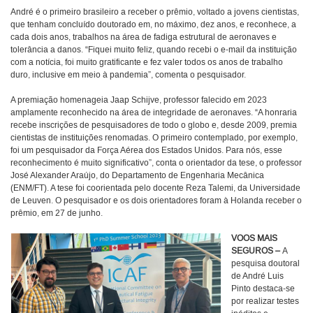
André é o primeiro brasileiro a receber o prêmio, voltado a jovens cientistas,
que tenham concluído doutorado em, no máximo, dez anos, e reconhece, a
cada dois anos, trabalhos na área de fadiga estrutural de aeronaves e
tolerância a danos. “Fiquei muito feliz, quando recebi o e-mail da instituição
com a notícia, foi muito gratificante e fez valer todos os anos de trabalho
duro, inclusive em meio à pandemia”, comenta o pesquisador.
A premiação homenageia Jaap Schijve, professor falecido em 2023
amplamente reconhecido na área de integridade de aeronaves. “A honraria
recebe inscrições de pesquisadores de todo o globo e, desde 2009, premia
cientistas de instituições renomadas. O primeiro contemplado, por exemplo,
foi um pesquisador da Força Aérea dos Estados Unidos. Para nós, esse
reconhecimento é muito significativo”, conta o orientador da tese, o professor
José Alexander Araújo, do Departamento de Engenharia Mecânica
(ENM/FT). A tese foi coorientada pelo docente Reza Talemi, da Universidade
de Leuven. O pesquisador e os dois orientadores foram à Holanda receber o
prêmio, em 27 de junho.
VOOS MAIS
SEGUROS –
A
pesquisa doutoral
de André Luis
Pinto destaca-se
por realizar testes