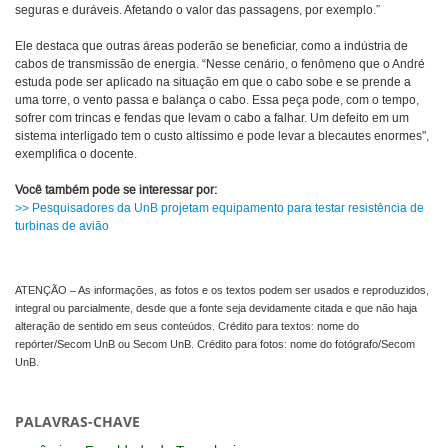
seguras e duráveis. Afetando o valor das passagens, por exemplo.”
Ele destaca que outras áreas poderão se beneficiar, como a indústria de
cabos de transmissão de energia. “Nesse cenário, o fenômeno que o André
estuda pode ser aplicado na situação em que o cabo sobe e se prende a
uma torre, o vento passa e balança o cabo. Essa peça pode, com o tempo,
sofrer com trincas e fendas que levam o cabo a falhar. Um defeito em um
sistema interligado tem o custo altíssimo e pode levar a blecautes enormes",
exemplifica o docente.
Você também pode se interessar por:
>> Pesquisadores da UnB projetam equipamento para testar resistência de
turbinas de avião
ATENÇÃO – As informações, as fotos e os textos podem ser usados e reproduzidos,
integral ou parcialmente, desde que a fonte seja devidamente citada e que não haja
alteração de sentido em seus conteúdos. Crédito para textos: nome do
repórter/Secom UnB ou Secom UnB. Crédito para fotos: nome do fotógrafo/Secom
UnB.
PALAVRAS-CHAVE