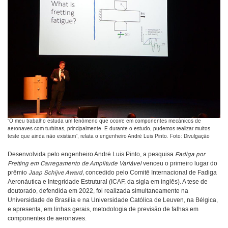
“O meu trabalho estuda um fenômeno que ocorre em componentes mecânicos de
aeronaves com turbinas, principalmente. E durante o estudo, pudemos realizar muitos
teste que ainda não existiam”, relata o engenheiro André Luis Pinto. Foto: Divulgação
Desenvolvida pelo engenheiro André Luis Pinto, a pesquisa
Fadiga por
Fretting em Carregamento de Amplitude Variável
venceu o primeiro lugar do
prêmio
Jaap Schijve Award,
concedido pelo Comitê Internacional de Fadiga
Aeronáutica e Integridade Estrutural (ICAF, da sigla em inglês). A tese de
doutorado, defendida em 2022, foi realizada simultaneamente na
Universidade de Brasília e na Universidade Católica de Leuven, na Bélgica,
e apresenta, em linhas gerais, metodologia de previsão de falhas em
componentes de aeronaves.