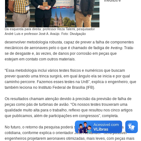
inéditos e
Da esquerda para direita: professor Reza Talemi, pesquisador
André Luis e professor José A. Araújo. Foto: Divulgação
desenvolver metodologia robusta, capaz de prever a falha de componentes
mecânicos de aeronaves pelo o que é chamado de fadiga de
fretting.
Trata-
se de desgaste e, às vezes, de danos por corrosão em peças que
estejam em contato com outros materiais.
“Essa metodologia inclui vários testes físicos e numéricos que buscam
prever quando uma trinca surgirá, em qual ângulo ela se inicia e por qual
caminho percorre. Fazemos esses testes na UnB”, explica o engenheiro, que
também leciona no Instituto Federal de Brasília (IFB).
Os resultados chamam atenção devido à precisão da previsão de falha de
peças como pás de turbinas de avião. “Os nossos testes trouxeram uma
qualidade muito alta para o trabalho, reflexo que resultou nos cinco artigos
que publicamos, além de participações em congressos”, completa.
No futuro, o retorno da pesquisa poderá ser visto em detalhes da vida
cotidiana, conforme explica o orientador José Alexander. “Será possível
engenheiros projetarem aeronaves otimizadas, mais leves, com peças mais