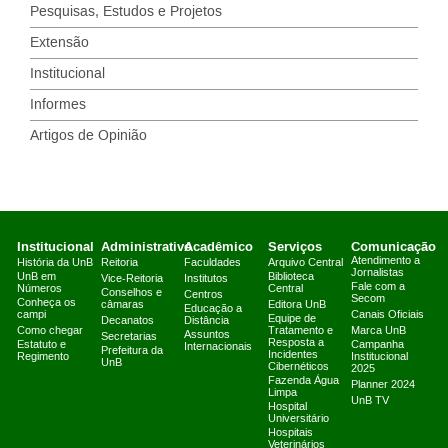
Pesquisas, Estudos e Projetos
Extensão
Institucional
Informes
Artigos de Opinião
Institucional
Administrativo
Acadêmico
Serviços
Comunicação
Atendimento a
História da UnB
Reitoria
Faculdades
Arquivo Central
Jornalistas
UnB em
Biblioteca
Vice-Reitoria
Institutos
Fale com a
Números
Central
Conselhos e
Centros
Secom
Conheça os
câmaras
Editora UnB
Educação a
campi
Canais Oficiais
Equipe de
Decanatos
Distância
Como chegar
Tratamento e
Marca UnB
Assuntos
Secretarias
Resposta a
Estatuto e
Campanha
Internacionais
Prefeitura da
Incidentes
Regimento
Institucional
UnB
Cibernéticos
2025
Fazenda Água
Planner 2024
Limpa
UnB TV
Hospital
Universitário
Hospitais
Veterinários