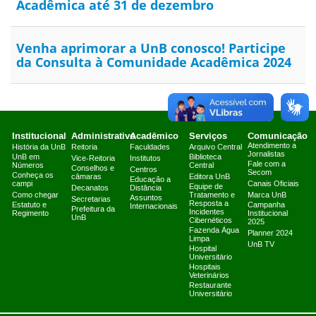
Acadêmica até 31 de dezembro
Venha aprimorar a UnB conosco! Participe
da Consulta à Comunidade Acadêmica 2024
Institucional
Administrativo
Acadêmico
Serviços
Comunicação
Atendimento a
História da UnB
Reitoria
Faculdades
Arquivo Central
Jornalistas
UnB em
Biblioteca
Vice-Reitoria
Institutos
Fale com a
Números
Central
Conselhos e
Centros
Secom
Conheça os
câmaras
Editora UnB
Educação a
campi
Canais Oficiais
Equipe de
Decanatos
Distância
Como chegar
Tratamento e
Marca UnB
Assuntos
Secretarias
Resposta a
Estatuto e
Campanha
Internacionais
Prefeitura da
Incidentes
Regimento
Institucional
UnB
Cibernéticos
2025
Fazenda Água
Planner 2024
Limpa
UnB TV
Hospital
Universitário
Hospitais
Veterinários
Restaurante
Universitário