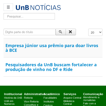
☰
Pesquisar...
Digite parte do título
Exibir #
Empresa júnior usa prêmio para doar livros
à BCE
Pesquisadores da UnB buscam fortalecer a
produção de vinho no DF e Ride
Institucional
Administrativo
Acadêmico
Serviços
Comunicação
Atendimento a
História da UnB
Reitoria
Faculdades
Arquivo Central
Jornalistas
UnB em
Biblioteca
Vice-Reitoria
Institutos
Fale com a
Números
Central
Conselhos e
Centros