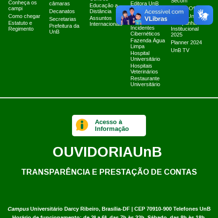
Secom
Conheça os
câmaras
Editora UnB
Educação a
campi
Canais Oficiais
Equipe de
Decanatos
Distância
Como chegar
Tratamento e
Marca UnB
Assuntos
Secretarias
Resposta a
Estatuto e
Campanha
Internacionais
Prefeitura da
Incidentes
Regimento
Institucional
UnB
Cibernéticos
2025
Fazenda Água
Planner 2024
Limpa
UnB TV
Hospital
Universitário
Hospitais
Veterinários
Restaurante
Universitário
Acesso à
Informação
OUVIDORIA
UnB
TRANSPARÊNCIA E PRESTAÇÃO DE CONTAS
Campus
Universitário Darcy Ribeiro,
Brasília-DF | CEP 70910-900
Telefones UnB
Horário de funcionamento: de 2ª a 6ª, das 7h às 23h. Sábado, das 8h às 18h.