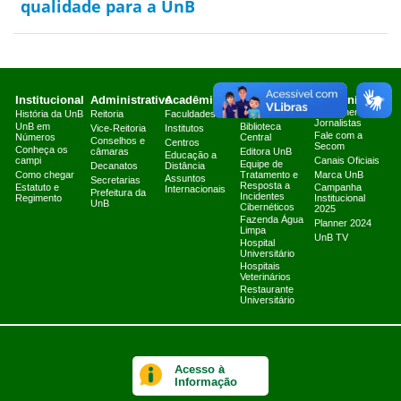
qualidade para a UnB
Institucional
Administrativo
Acadêmico
Serviços
Comunicação
Atendimento a
História da UnB
Reitoria
Faculdades
Arquivo Central
Jornalistas
UnB em
Biblioteca
Vice-Reitoria
Institutos
Fale com a
Números
Central
Conselhos e
Centros
Secom
Conheça os
câmaras
Editora UnB
Educação a
campi
Canais Oficiais
Equipe de
Decanatos
Distância
Como chegar
Tratamento e
Marca UnB
Assuntos
Secretarias
Resposta a
Estatuto e
Campanha
Internacionais
Prefeitura da
Incidentes
Regimento
Institucional
UnB
Cibernéticos
2025
Fazenda Água
Planner 2024
Limpa
UnB TV
Hospital
Universitário
Hospitais
Veterinários
Restaurante
Universitário
Acesso à
Informação