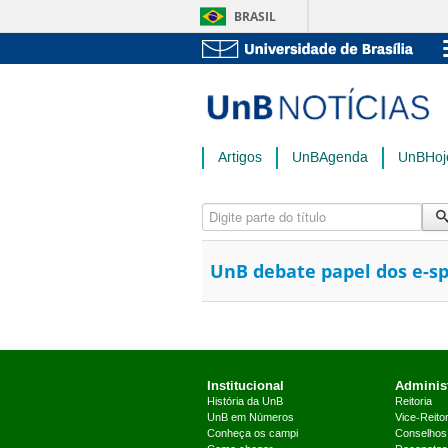
BRASIL
Artigos
UnBAgenda
UnBHoj
Digite parte do título
UnB debate papel dos e-sp
Institucional
Administ
História da UnB
Reitoria
UnB em Números
Vice-Reitor
Conheça os campi
Conselhos