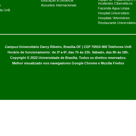
Educação a Distância
Incidentes Cibernéticos
s
Assuntos Internacionais
Fazenda Água Limpa
 da UnB
Hospital Universitário
Hospitais Veterinários
Restaurante Universitário
Campus
Universitário Darcy Ribeiro,
Brasília-DF | CEP 70910-900
Telefones UnB
Horário de funcionamento: de 2ª a 6ª, das 7h às 23h. Sábado, das 8h às 18h.
Copyright © 2022
Universidade de Brasília
.
Todos os direitos reservados.
Melhor visualizado nos navegadores Google Chrome e Mozilla Firefox