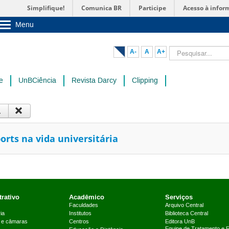
Simplifique!
Comunica BR
Participe
Acesso à infor
Menu
Sobre a UnB
Unidades acadêmicas
Pesquisar...
A-
A
A+
Estude na UnB
Graduação
Pós-Graduação
e
UnBCiência
Revista Darcy
Clipping
Administração
Servidor
orts na vida universitária
rativo
Acadêmico
Serviços
Faculdades
Arquivo Central
ia
Institutos
Biblioteca Central
 e câmaras
Centros
Editora UnB
Equipe de Tratamento e 