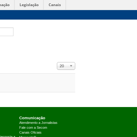
mação
Legislação
Canais
Exibir #
20
Comunicação
Atendimento a Jornalistas
Fale com a Secom
Canais Oficiais
Resposta a