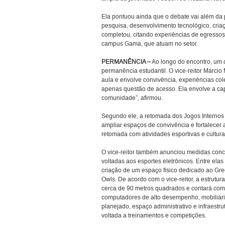
Ela pontuou ainda que o debate vai além da 
pesquisa, desenvolvimento tecnológico, criaç
completou, citando experiências de egresso
campus Gama, que atuam no setor.
PERMANÊNCIA –
Ao longo do encontro, um do
permanência estudantil. O vice-reitor Márcio
aula e envolve convivência, experiências col
apenas questão de acesso. Ela envolve a ca
comunidade”, afirmou.
Segundo ele, a retomada dos Jogos Internos 
ampliar espaços de convivência e fortalecer a
retomada com atividades esportivas e culturai
O vice-reitor também anunciou medidas conc
voltadas aos esportes eletrônicos. Entre elas
criação de um espaço físico dedicado ao Gr
Owls. De acordo com o vice-reitor, a estrutura
cerca de 90 metros quadrados e contará com
computadores de alto desempenho, mobiliár
planejado, espaço administrativo e infraestru
voltada a treinamentos e competições.