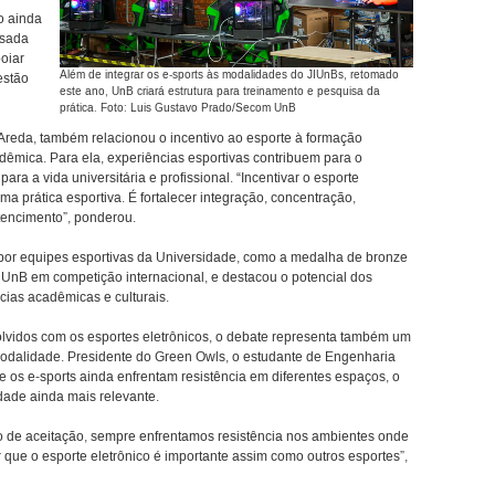
o ainda
nsada
oiar
Além de integrar os e-sports às modalidades do JIUnBs, retomado
estão
este ano, UnB criará estrutura para treinamento e pesquisa da
prática. Foto: Luis Gustavo Prado/Secom UnB
Areda, também relacionou o incentivo ao esporte à formação
dêmica. Para ela, experiências esportivas contribuem para o
ra a vida universitária e profissional. “Incentivar o esporte
uma prática esportiva. É fortalecer integração, concentração,
tencimento”, ponderou.
 por equipes esportivas da Universidade, como a medalha de bronze
UnB em competição internacional, e destacou o potencial dos
cias acadêmicas e culturais.
lvidos com os esportes eletrônicos, o debate representa também um
modalidade. Presidente do Green Owls, o estudante de Engenharia
os e-sports ainda enfrentam resistência em diferentes espaços, o
dade ainda mais relevante.
de aceitação, sempre enfrentamos resistência nos ambientes onde
que o esporte eletrônico é importante assim como outros esportes”,