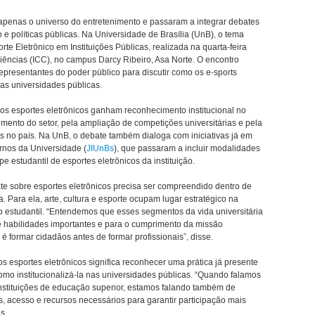
apenas o universo do entretenimento e passaram a integrar debates
 e políticas públicas. Na Universidade de Brasília (UnB), o tema
rte Eletrônico em Instituições Públicas, realizada na quarta-feira
e Ciências (ICC), no campus Darcy Ribeiro, Asa Norte. O encontro
representantes do poder público para discutir como os e-sports
as universidades públicas.
s esportes eletrônicos ganham reconhecimento institucional no
mento do setor, pela ampliação de competições universitárias e pela
s no país. Na UnB, o debate também dialoga com iniciativas já em
nos da Universidade (
JIUnBs
), que passaram a incluir modalidades
ipe estudantil de esportes eletrônicos da instituição.
e sobre esportes eletrônicos precisa ser compreendido dentro de
. Para ela, arte, cultura e esporte ocupam lugar estratégico na
 estudantil. “Entendemos que esses segmentos da vida universitária
 habilidades importantes e para o cumprimento da missão
 é formar cidadãos antes de formar profissionais”, disse.
 os esportes eletrônicos significa reconhecer uma prática já presente
como institucionalizá-la nas universidades públicas. “Quando falamos
instituições de educação superior, estamos falando também de
es, acesso e recursos necessários para garantir participação mais
s.