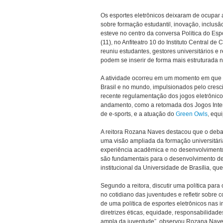
Os esportes eletrônicos deixaram de ocupar 
sobre formação estudantil, inovação, inclusão
esteve no centro da conversa Política do Espo
(11), no Anfiteatro 10 do Instituto Central d
reuniu estudantes, gestores universitários e 
podem se inserir de forma mais estruturada n
A atividade ocorreu em um momento em que o
Brasil e no mundo, impulsionados pelo cresci
recente regulamentação dos jogos eletrônico
andamento, como a retomada dos Jogos Inter
de e-sports, e a atuação do
Green Owls
, equ
A reitora Rozana Naves destacou que o debat
uma visão ampliada da formação universitária
experiência acadêmica e no desenvolvimento
são fundamentais para o desenvolvimento de
institucional da Universidade de Brasília, que
Segundo a reitora, discutir uma política para
no cotidiano das juventudes e refletir sobre 
de uma política de esportes eletrônicos nas 
diretrizes éticas, equidade, responsabilidad
ampla da juventude”, observou Rozana Nave