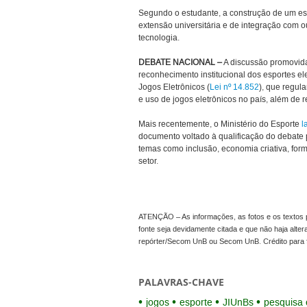
Segundo o estudante, a construção de um es
extensão universitária e de integração com o
tecnologia.
DEBATE NACIONAL –
A discussão promovi
reconhecimento institucional dos esportes el
Jogos Eletrônicos (
Lei nº 14.852
), que regul
e uso de jogos eletrônicos no país, além de r
Mais recentemente, o Ministério do Esporte
l
documento voltado à qualificação do debate p
temas como inclusão, economia criativa, form
setor.
ATENÇÃO – As informações, as fotos e os textos p
fonte seja devidamente citada e que não haja alte
repórter/Secom UnB ou Secom UnB. Crédito para 
PALAVRAS-CHAVE
jogos
esporte
JIUnBs
pesquisa 