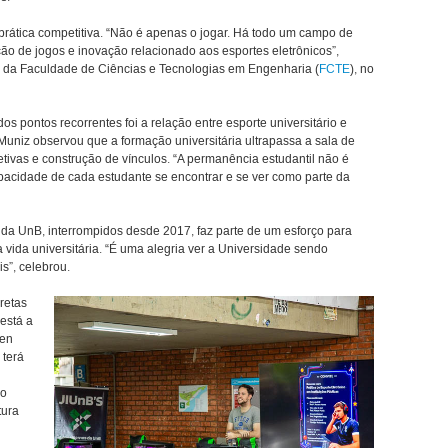
prática competitiva. “Não é apenas o jogar. Há todo um campo de
ão de jogos e inovação relacionado aos esportes eletrônicos”,
s da Faculdade de Ciências e Tecnologias em Engenharia (
FCTE
), no
s pontos recorrentes foi a relação entre esporte universitário e
 Muniz observou que a formação universitária ultrapassa a sala de
etivas e construção de vínculos. “A permanência estudantil não é
pacidade de cada estudante se encontrar e se ver como parte da
da UnB, interrompidos desde 2017, faz parte de um esforço para
 vida universitária. “É uma alegria ver a Universidade sendo
s”, celebrou.
retas
 está a
een
 terá
io
tura