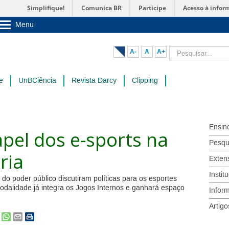
Simplifique!
Comunica BR
Participe
Acesso à infor
Menu
Sobre a UnB
Unidades acadêmicas
Pesquisar...
A-
A
A+
Estude na UnB
Graduação
Pós-Graduação
e
UnBCiência
Revista Darcy
Clipping
Administração
Servidor
Ensin
pel dos e-sports na
Pesqu
ria
Exten
Instit
do poder público discutiram políticas para os esportes
 Modalidade já integra os Jogos Internos e ganhará espaço
Infor
Artigo