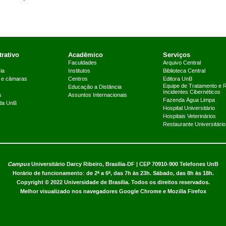
rativo
Acadêmico
Serviços
Faculdades
Arquivo Central
ia
Institutos
Biblioteca Central
 e câmaras
Centros
Editora UnB
Equipe de Tratamento e 
Educação a Distância
Incidentes Cibernéticos
s
Assuntos Internacionais
Fazenda Água Limpa
 da UnB
Hospital Universitário
Hospitais Veterinários
Restaurante Universitário
Campus
Universitário Darcy Ribeiro,
Brasília-DF | CEP 70910-900
Telefones UnB
Horário de funcionamento: de 2ª a 6ª, das 7h às 23h. Sábado, das 8h às 18h.
Copyright © 2022
Universidade de Brasília
.
Todos os direitos reservados.
Melhor visualizado nos navegadores Google Chrome e Mozilla Firefox