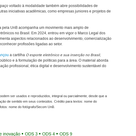
paço voltado à modalidade também abre possibilidades de
utras iniciativas acadêmicas, como empresas juniores e projetos de
da pela UnB acompanha um movimento mais amplo de
etrônicos no Brasil. Em 2024, entrou em vigor o Marco Legal dos
amenta aspectos relacionados ao desenvolvimento, comercialização
econhecer profissões ligadas ao setor.
ançou
a cartilha
O esporte eletrônico e sua inserção no Brasil
,
úblico e à formulação de políticas para a área. O material aborda
ação profissional, ética digital e desenvolvimento sustentável do
odem ser usados e reproduzidos, integral ou parcialmente, desde que a
ração de sentido em seus conteúdos. Crédito para textos: nome do
fotos: nome do fotógrafo/Secom UnB.
e inovação
ODS 3
ODS 4
ODS 9