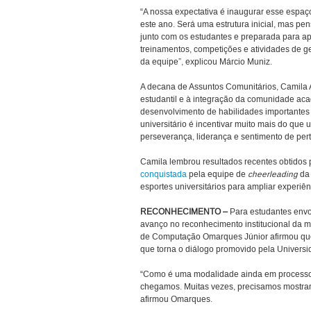
“A nossa expectativa é inaugurar esse espaç
este ano. Será uma estrutura inicial, mas pe
junto com os estudantes e preparada para ap
treinamentos, competições e atividades de g
da equipe”, explicou Márcio Muniz.
A decana de Assuntos Comunitários, Camila 
estudantil e à integração da comunidade aca
desenvolvimento de habilidades importantes pa
universitário é incentivar muito mais do que 
perseverança, liderança e sentimento de per
Camila lembrou resultados recentes obtidos
conquistada
pela equipe de
cheerleading
da 
esportes universitários para ampliar experiên
RECONHECIMENTO –
Para estudantes envo
avanço no reconhecimento institucional da 
de Computação Omarques Júnior afirmou que 
que torna o diálogo promovido pela Universi
“Como é uma modalidade ainda em processo 
chegamos. Muitas vezes, precisamos mostrar 
afirmou Omarques.