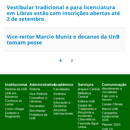
Vestibular tradicional e para licenciatura
em Libras estão com inscrições abertas até
2 de setembro
Vice-reitor Marcio Muniz e decanos da UnB
tomam posse
Institucional
Administrativo
Acadêmico
Serviços
Comunicação
Atendimento a
História da UnB
Reitoria
Faculdades
Arquivo Central
Jornalistas
UnB em
Biblioteca
Vice-Reitoria
Institutos
Fale com a
Números
Central
Conselhos e
Centros
Secom
Conheça os
câmaras
Editora UnB
Educação a
campi
Canais Oficiais
Equipe de
Decanatos
Distância
Como chegar
Tratamento e
Marca UnB
Assuntos
Secretarias
Resposta a
Estatuto e
Campanha
Internacionais
Prefeitura da
Incidentes
Regimento
Institucional
UnB
Cibernéticos
2025
Fazenda Água
Planner 2024
Limpa
UnB TV