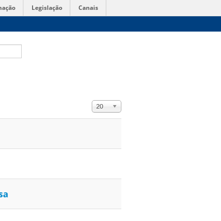
mação
Legislação
Canais
Exibir #
20
sa