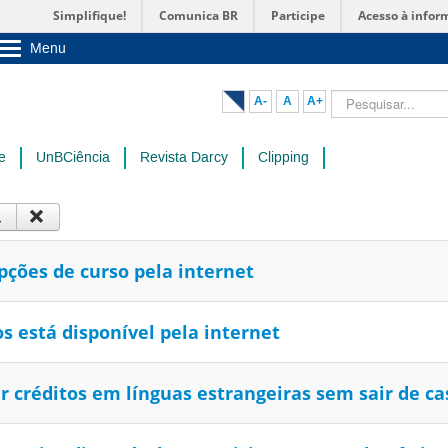
Simplifique!
Comunica BR
Participe
Acesso à infor
Menu
Sobre a UnB
Unidades acadêmicas
Pesquisar...
A-
A
A+
Estude na UnB
Graduação
Pós-Graduação
e
UnBCiência
Revista Darcy
Clipping
Administração
Servidor
pções de curso pela internet
 está disponível pela internet
r créditos em línguas estrangeiras sem sair de ca