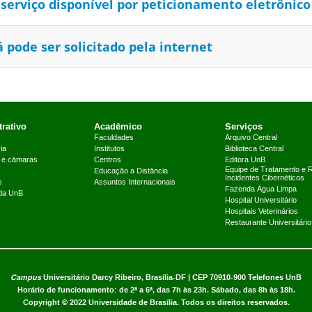
serviço disponível por peticionamento eletrônico
 pode ser solicitado pela internet
rativo
Acadêmico
Serviços
Faculdades
Arquivo Central
ia
Institutos
Biblioteca Central
 e câmaras
Centros
Editora UnB
Equipe de Tratamento e 
Educação a Distância
Incidentes Cibernéticos
s
Assuntos Internacionais
Fazenda Água Limpa
 da UnB
Hospital Universitário
Hospitais Veterinários
Restaurante Universitário
Campus
Universitário Darcy Ribeiro,
Brasília-DF | CEP 70910-900
Telefones UnB
Horário de funcionamento: de 2ª a 6ª, das 7h às 23h. Sábado, das 8h às 18h.
Copyright © 2022
Universidade de Brasília
.
Todos os direitos reservados.