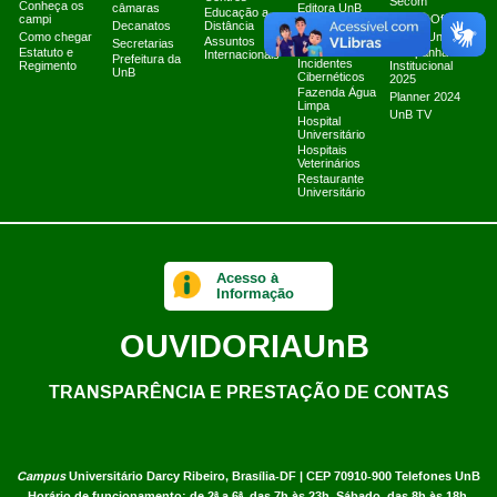
Secom
Conheça os
câmaras
Editora UnB
Educação a
campi
Canais Oficiais
Equipe de
Decanatos
Distância
Como chegar
Tratamento e
Marca UnB
Assuntos
Secretarias
Resposta a
Estatuto e
Campanha
Internacionais
Prefeitura da
Incidentes
Regimento
Institucional
UnB
Cibernéticos
2025
Fazenda Água
Planner 2024
Limpa
UnB TV
Hospital
Universitário
Hospitais
Veterinários
Restaurante
Universitário
Acesso à
Informação
OUVIDORIA
UnB
TRANSPARÊNCIA E PRESTAÇÃO DE CONTAS
Campus
Universitário Darcy Ribeiro,
Brasília-DF | CEP 70910-900
Telefones UnB
Horário de funcionamento: de 2ª a 6ª, das 7h às 23h. Sábado, das 8h às 18h.