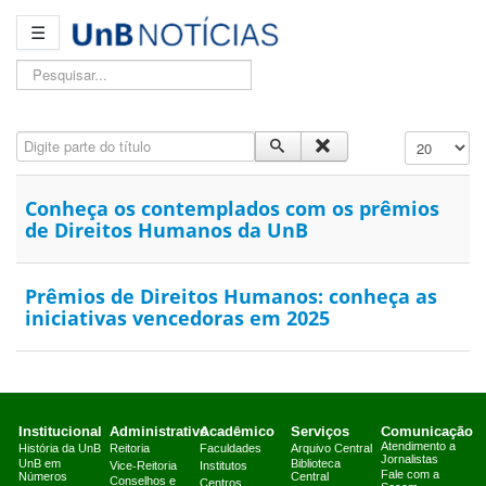
☰
Pesquisar...
Digite parte do título
Exibir #
Conheça os contemplados com os prêmios
de Direitos Humanos da UnB
Prêmios de Direitos Humanos: conheça as
iniciativas vencedoras em 2025
Institucional
Administrativo
Acadêmico
Serviços
Comunicação
Atendimento a
História da UnB
Reitoria
Faculdades
Arquivo Central
Jornalistas
UnB em
Biblioteca
Vice-Reitoria
Institutos
Fale com a
Números
Central
Conselhos e
Centros