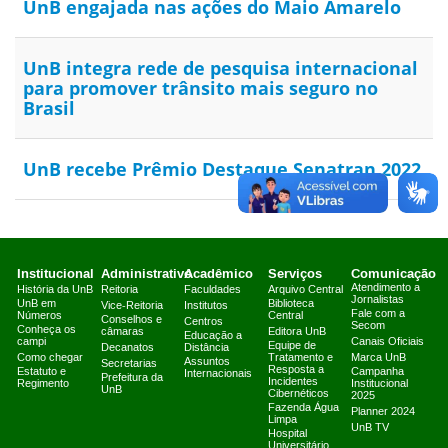
UnB engajada nas ações do Maio Amarelo
UnB integra rede de pesquisa internacional
para promover trânsito mais seguro no
Brasil
UnB recebe Prêmio Destaque Senatran 2022
Institucional
Administrativo
Acadêmico
Serviços
Comunicação
Atendimento a
História da UnB
Reitoria
Faculdades
Arquivo Central
Jornalistas
UnB em
Biblioteca
Vice-Reitoria
Institutos
Fale com a
Números
Central
Conselhos e
Centros
Secom
Conheça os
câmaras
Editora UnB
Educação a
campi
Canais Oficiais
Equipe de
Decanatos
Distância
Como chegar
Tratamento e
Marca UnB
Assuntos
Secretarias
Resposta a
Estatuto e
Campanha
Internacionais
Prefeitura da
Incidentes
Regimento
Institucional
UnB
Cibernéticos
2025
Fazenda Água
Planner 2024
Limpa
UnB TV
Hospital
Universitário