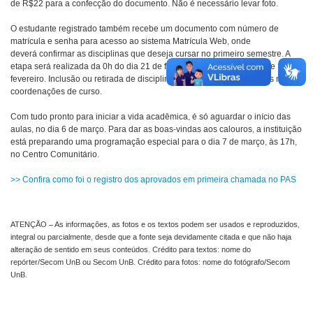
de R$22 para a confecção do documento. Não é necessário levar foto.
O estudante registrado também recebe um documento com número de
matrícula e senha para acesso ao sistema Matrícula Web, onde
deverá confirmar as disciplinas que deseja cursar no primeiro semestre. A
etapa será realizada da 0h do dia 21 de fevereiro às 18h do dia 24 de
fevereiro. Inclusão ou retirada de disciplinas só podem ser realizadas nas
coordenações de curso.
Com tudo pronto para iniciar a vida acadêmica, é só aguardar o início das
aulas, no dia 6 de março. Para dar as boas-vindas aos calouros, a instituição
está preparando uma programação especial para o dia 7 de março, às 17h,
no Centro Comunitário.
>> Confira como foi o registro dos aprovados em primeira chamada no PAS
ATENÇÃO – As informações, as fotos e os textos podem ser usados e reproduzidos,
integral ou parcialmente, desde que a fonte seja devidamente citada e que não haja
alteração de sentido em seus conteúdos. Crédito para textos: nome do
repórter/Secom UnB ou Secom UnB. Crédito para fotos: nome do fotógrafo/Secom
UnB.