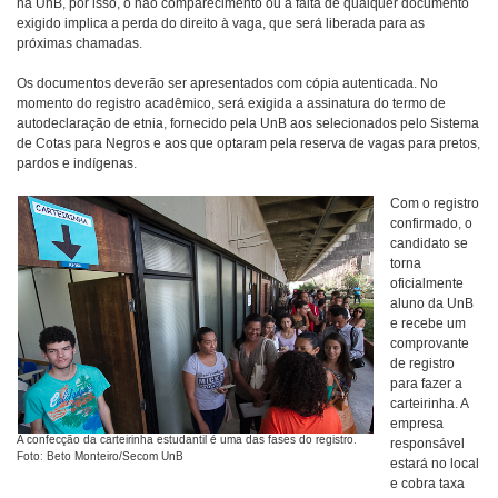
na UnB, por isso, o não comparecimento ou a falta de qualquer documento
exigido implica a perda do direito à vaga, que será liberada para as
próximas chamadas.
Os documentos deverão ser apresentados com cópia autenticada. No
momento do registro acadêmico, será exigida a assinatura do termo de
autodeclaração de etnia, fornecido pela UnB aos selecionados pelo Sistema
de Cotas para Negros e aos que optaram pela reserva de vagas para pretos,
pardos e indígenas.
Com o registro
confirmado, o
candidato se
torna
oficialmente
aluno da UnB
e recebe um
comprovante
de registro
para fazer a
carteirinha. A
empresa
A confecção da carteirinha estudantil é uma das fases do registro.
responsável
Foto: Beto Monteiro/Secom UnB
estará no local
e cobra taxa