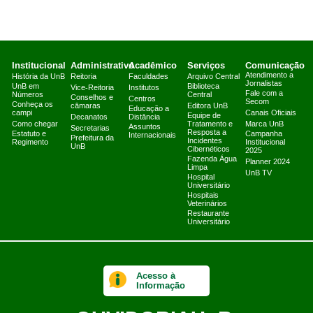
Institucional
Administrativo
Acadêmico
Serviços
Comunicação
Atendimento a
História da UnB
Reitoria
Faculdades
Arquivo Central
Jornalistas
UnB em
Biblioteca
Vice-Reitoria
Institutos
Fale com a
Números
Central
Conselhos e
Centros
Secom
Conheça os
câmaras
Editora UnB
Educação a
campi
Canais Oficiais
Equipe de
Decanatos
Distância
Como chegar
Tratamento e
Marca UnB
Assuntos
Secretarias
Resposta a
Estatuto e
Campanha
Internacionais
Prefeitura da
Incidentes
Regimento
Institucional
UnB
Cibernéticos
2025
Fazenda Água
Planner 2024
Limpa
UnB TV
Hospital
Universitário
Hospitais
Veterinários
Restaurante
Universitário
Acesso à
Informação