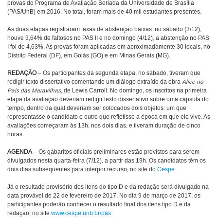
provas do Programa de Avaliação Seriada da Universidade de Brasília
(PAS/UnB) em 2016. No total, foram mais de 40 mil estudantes presentes.
As duas etapas registraram taxas de abstenção baixas: no sábado (3/12),
houve 3,64% de faltosos no PAS II e no domingo (4/12), a abstenção no PAS
I foi de 4,63%. As provas foram aplicadas em aproximadamente 30 locais, no
Distrito Federal (DF), em Goiás (GO) e em Minas Gerais (MG).
REDAÇÃO
– Os participantes da segunda etapa, no sábado, tiveram que
redigir texto dissertativo comentando um diálogo extraído da obra
Alice no
País das Maravilhas
, de Lewis Carroll. No domingo, os inscritos na primeira
etapa da avaliação deveriam redigir texto dissertativo sobre uma cápsula do
tempo, dentro da qual deveriam ser colocados dois objetos: um que
representasse o candidato e outro que refletisse a época em que ele vive. As
avaliações começaram às 13h, nos dois dias, e tiveram duração de cinco
horas.
AGENDA
– Os gabaritos oficiais preliminares estão previstos para serem
divulgados nesta quarta-feira (7/12), a partir das 19h. Os candidatos têm os
dois dias subsequentes para interpor recurso, no site do
Cespe
.
Já o resultado provisório dos itens do tipo D e da redação será divulgado na
data provável de 22 de fevereiro de 2017. No dia 9 de março de 2017, os
participantes poderão conhecer o resultado final dos itens tipo D e da
redação, no site
www.cespe.unb.br/pas.