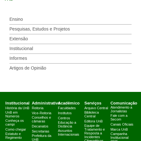
Ensino
Pesquisas, Estudos e Projetos
Extensão
Institucional
Informes
Artigos de Opinião
Institucional
Administrativo
Acadêmico
Serviços
Comunicação
Atendimento a
História da UnB
Reitoria
Faculdades
Arquivo Central
Jornalistas
UnB em
Biblioteca
Vice-Reitoria
Institutos
Fale com a
Números
Central
Conselhos e
Centros
Secom
Conheça os
câmaras
Editora UnB
Educação a
campi
Canais Oficiais
Equipe de
Decanatos
Distância
Como chegar
Tratamento e
Marca UnB
Assuntos
Secretarias
Resposta a
Estatuto e
Campanha
Internacionais
Prefeitura da
Incidentes
Regimento
Institucional
UnB