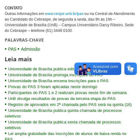
CONTATO
Outras informações em
www.cespe.unb.br/pas
ou na Central de Atendimento
ao Candidato do Cebraspe, de segunda a sexta, das 9h às 19h –
Universidade de Brasília (UnB) – Campus Universitário Darcy Ribeiro, Sede
do Cebraspe – telefone (61) 3448 0100.
PALAVRAS-CHAVE
PAS
Admissão
Leia mais
Universidade de Brasília publica editais do PAS
Universidade de Brasília prorroga inscrições do PAS
Universidade de Brasília encerra inscrições para o PAS
Provas do PAS 3 foram aplicadas neste domingo
Participantes do PAS 1 e 2 realizam provas neste fim de semana
UnB divulga resultados de provas da terceira etapa do PAS
Registro de aprovados em 2ª chamada pelo PAS será na quinta (16)
Universidade de Brasília publica quinta chamada de processos
seletivos
Universidade de Brasília publica sexta chamada de processos
seletivos
Lei amplia gratuidade das inscrições de alunos de baixa renda no
PAS