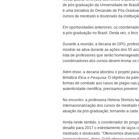
de pós-graduação da Universidade de Brasília
é uma iniciativa do Decanato de Pós-Graduaç
cursos de mestrado e doutorado da instituiçã
Em oportunidades anteriores, os coordenad
a pós-graduação no Brasil. Desta vez, o foco
Durante a reunião, a decana do DPG, profess
mostrar-se ativa durante as ações dos 55 an
lista de professores que serão homenageado
coordenadores dos cursos devem enviar os 
Além disso, a decana abordou o projeto par
temática
Ética e Pesquisa
. O objetivo da pal
formas de combate aos casos de plágio nas 
autenticidade científica, precisamos prevenir
No encontro, a professora Helena Shimizu ta
internacionalização dos cursos de mestrado e
atuação da pós-graduação, tornando-a cada v
Ainda neste sentido, o coordenador do progra
desafio para 2017 o estreitamento de laços
mestrado e doutorado. "Oferecemos diversos