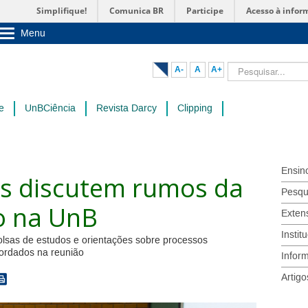
Simplifique!
Comunica BR
Participe
Acesso à infor
Menu
Sobre a UnB
Unidades acadêmicas
Pesquisar...
A-
A
A+
Estude na UnB
Graduação
Pós-Graduação
e
UnBCiência
Revista Darcy
Clipping
Administração
Servidor
Ensin
s discutem rumos da
Pesqu
o na UnB
Exten
Instit
bolsas de estudos e orientações sobre processos
ordados na reunião
Infor
Artigo