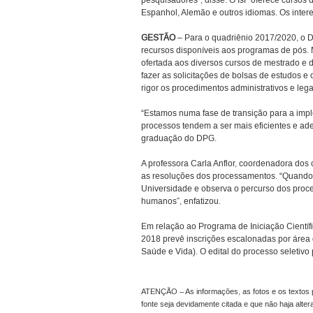
pesquisadores”, disse. O IsF oferece cursos
Espanhol, Alemão e outros idiomas. Os inte
GESTÃO
– Para o quadriênio 2017/2020, o D
recursos disponíveis aos programas de pós. N
ofertada aos diversos cursos de mestrado e
fazer as solicitações de bolsas de estudos 
rigor os procedimentos administrativos e lega
“Estamos numa fase de transição para a impl
processos tendem a ser mais eficientes e ad
graduação do DPG.
A professora Carla Anflor, coordenadora dos
as resoluções dos processamentos. “Quando o
Universidade e observa o percurso dos proc
humanos”, enfatizou.
Em relação ao Programa de Iniciação Científ
2018 prevê inscrições escalonadas por área
Saúde e Vida). O edital do processo seletivo
ATENÇÃO – As informações, as fotos e os textos p
fonte seja devidamente citada e que não haja alte