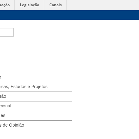
mação
Legislação
Canais
o
isas, Estudos e Projetos
são
ucional
mes
s de Opinião