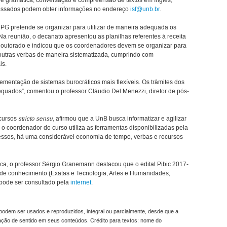
 de gramática, conversação e compreensão de textos em Inglês,
ressados podem obter informações no endereço
isf@unb.br
.
PG pretende se organizar para utilizar de maneira adequada os
a reunião, o decanato apresentou as planilhas referentes à receita
 doutorado e indicou que os coordenadores devem se organizar para
e outras verbas de maneira sistematizada, cumprindo com
is.
ementação de sistemas burocráticos mais flexíveis. Os trâmites dos
equados”, comentou o professor Cláudio Del Menezzi, diretor de pós-
 cursos
stricto sensu
, afirmou que a UnB busca informatizar e agilizar
 coordenador do curso utiliza as ferramentas disponibilizadas pela
essos, há uma considerável economia de tempo, verbas e recursos
ica, o professor Sérgio Granemann destacou que o edital Pibic 2017-
 de conhecimento (Exatas e Tecnologia, Artes e Humanidades,
 pode ser consultado pela
internet
.
odem ser usados e reproduzidos, integral ou parcialmente, desde que a
ração de sentido em seus conteúdos. Crédito para textos: nome do