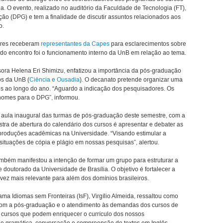
. O evento, realizado no auditório da Faculdade de Tecnologia (FT),
ão (DPG) e tem a finalidade de discutir assuntos relacionados aos
o.
ores receberam
representantes da Capes
para esclarecimentos sobre
 do encontro foi o funcionamento interno da UnB em relação ao tema.
ora Helena Eri Shimizu, enfatizou a importância da pós-graduação
os da UnB (
Ciência e Ousadia
). O decanato pretende organizar uma
s ao longo do ano. “Aguardo a indicação dos pesquisadores. Os
nomes para o DPG”, informou.
a aula inaugural das turmas de pós-graduação deste semestre, com a
estra de abertura do calendário dos cursos é apresentar e debater as
produções acadêmicas na Universidade. “Visando estimular a
 situações de cópia e plágio em nossas pesquisas”, alertou.
mbém manifestou a intenção de formar um grupo para estruturar a
 doutorado da Universidade de Brasília. O objetivo é fortalecer a
ez mais relevante para além dos domínios brasileiros.
ma Idiomas sem Fronteiras (IsF), Virgílio Almeida, ressaltou como
 com a pós-graduação e o atendimento às demandas dos cursos de
 cursos que podem enriquecer o currículo dos nossos