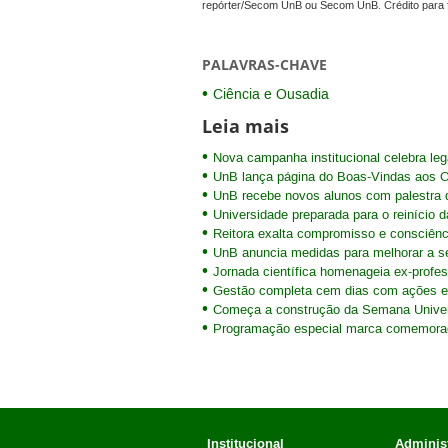
repórter/Secom UnB ou Secom UnB. Crédito para 
PALAVRAS-CHAVE
Ciência e Ousadia
Leia mais
Nova campanha institucional celebra le
UnB lança página do Boas-Vindas aos C
UnB recebe novos alunos com palestra d
Universidade preparada para o reinício d
Reitora exalta compromisso e consciênc
UnB anuncia medidas para melhorar a se
Jornada científica homenageia ex-profe
Gestão completa cem dias com ações em
Começa a construção da Semana Univers
Programação especial marca comemoraçõ
Institucional
Administ