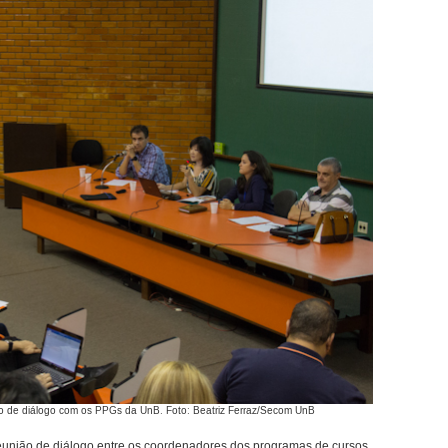
ão de diálogo com os PPGs da UnB. Foto: Beatriz Ferraz/Secom UnB
 reunião de diálogo entre os coordenadores dos programas de cursos