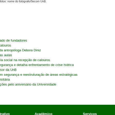
fotos: nome do fotógrafo/Secom UnB.
gado de fundadores
alouros
a antropóloga Debora Diniz
as aulas
ia social na recepção de calouros
gurança e detalha enfrentamento de crise hídrica
ssor da UnB
 segurança e reestruturação de áreas estratégicas
itária
es pelo aniversário da Universidade
rativo
Acadêmico
Serviços