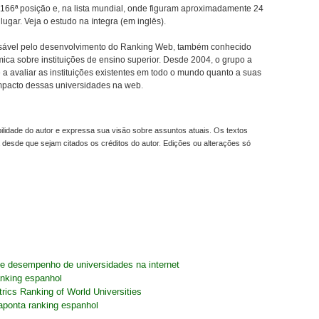
 166ª posição e, na lista mundial, onde figuram aproximadamente 24
lugar. Veja o estudo na íntegra (em inglês).
nsável pelo desenvolvimento do Ranking Web, também conhecido
a sobre instituições de ensino superior. Desde 2004, o grupo a
a avaliar as instituições existentes em todo o mundo quanto a suas
mpacto dessas universidades na web.
idade do autor e expressa sua visão sobre assuntos atuais. Os textos
 desde que sejam citados os créditos do autor. Edições ou alterações só
 desempenho de universidades na internet
anking espanhol
rics Ranking of World Universities
 aponta ranking espanhol