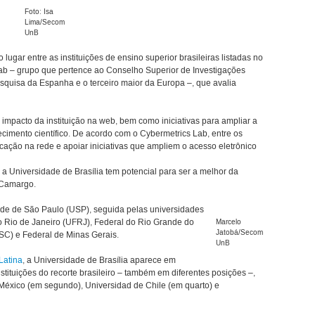
Foto: Isa
Lima/Secom
UnB
lugar entre as instituições de ensino superior brasileiras listadas no
ab – grupo que pertence ao Conselho Superior de Investigações
esquisa da Espanha e o terceiro maior da Europa –, que avalia
impacto da instituição na web, bem como iniciativas para ampliar a
cimento científico. De acordo com o Cybermetrics Lab, entre os
icação na rede e apoiar iniciativas que ampliem o acesso eletrônico
a Universidade de Brasília tem potencial para ser a melhor da
n Camargo.
dade de São Paulo (USP), seguida pelas universidades
 Rio de Janeiro (UFRJ), Federal do Rio Grande do
Marcelo
Jatobá/Secom
SC) e Federal de Minas Gerais.
UnB
Latina
, a Universidade de Brasília aparece em
tituições do recorte brasileiro – também em diferentes posições –,
éxico (em segundo), Universidad de Chile (em quarto) e