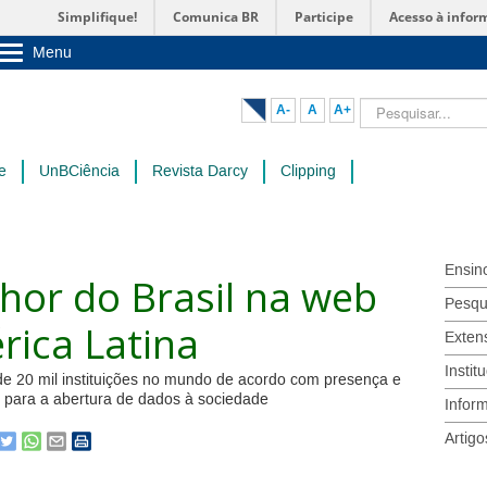
Simplifique!
Comunica BR
Participe
Acesso à infor
Menu
Sobre a UnB
Unidades acadêmicas
Pesquisar...
A-
A
A+
Estude na UnB
Graduação
Pós-Graduação
e
UnBCiência
Revista Darcy
Clipping
Administração
Servidor
Ensin
hor do Brasil na web
Pesqu
rica Latina
Exten
Instit
e 20 mil instituições no mundo de acordo com presença e
as para a abertura de dados à sociedade
Infor
Artigo