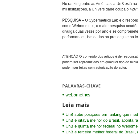
No ranking entre as Américas, a UnB está na
mil instituições, a Universidade ocupa o 426º 
PESQUISA
– O Cybermetrics Lab é o respo
como Webometrics, a maior pesquisa acadêmic
divulga duas vezes por ano e se compromete 
performances, baseadas na presença e no i
ATENÇÃO O conteúdo dos artigos é de responsabil
podem ser reproduzidos em qualquer tipo de mídia
podem ser feitas com autorização do autor.
PALAVRAS-CHAVE
webometrics
Leia mais
UnB sobe posições em ranking que mede
UnB é oitava melhor do Brasil, aponta r
UnB é quinta melhor federal no Webomet
UnB é terceira melhor federal do Brasil,