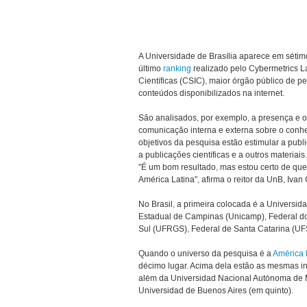
A Universidade de Brasília aparece em sétimo 
último
ranking
realizado pelo Cybermetrics L
Científicas (CSIC), maior órgão público de p
conteúdos disponibilizados na internet.
São analisados, por exemplo, a presença e o 
comunicação interna e externa sobre o conhe
objetivos da pesquisa estão estimular a publ
a publicações científicas e a outros materiais.
"É um bom resultado, mas estou certo de que 
América Latina", afirma o reitor da UnB, Iva
No Brasil, a primeira colocada é a Universi
Estadual de Campinas (Unicamp), Federal do
Sul (UFRGS), Federal de Santa Catarina (UF
Quando o universo da pesquisa é a
América 
décimo lugar. Acima dela estão as mesmas ins
além da Universidad Nacional Autónoma de M
Universidad de Buenos Aires (em quinto).