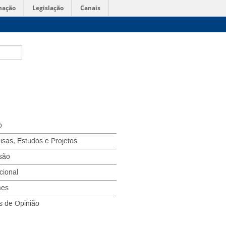
mação
Legislação
Canais
o
isas, Estudos e Projetos
são
ucional
mes
s de Opinião