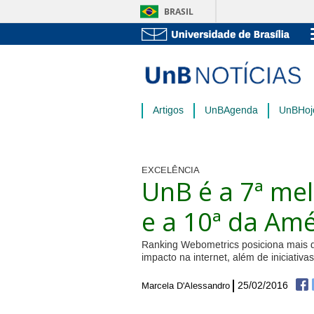
BRASIL
Artigos
UnBAgenda
UnBHoj
EXCELÊNCIA
UnB é a 7ª mel
e a 10ª da Amé
Ranking Webometrics posiciona mais d
impacto na internet, além de iniciativ
25/02/2016
Marcela D'Alessandro