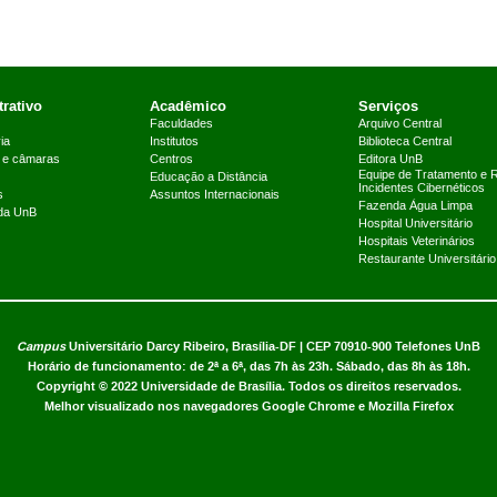
rativo
Acadêmico
Serviços
Faculdades
Arquivo Central
ia
Institutos
Biblioteca Central
 e câmaras
Centros
Editora UnB
Equipe de Tratamento e 
Educação a Distância
Incidentes Cibernéticos
s
Assuntos Internacionais
Fazenda Água Limpa
 da UnB
Hospital Universitário
Hospitais Veterinários
Restaurante Universitário
Campus
Universitário Darcy Ribeiro,
Brasília-DF | CEP 70910-900
Telefones UnB
Horário de funcionamento: de 2ª a 6ª, das 7h às 23h. Sábado, das 8h às 18h.
Copyright © 2022
Universidade de Brasília
.
Todos os direitos reservados.
Melhor visualizado nos navegadores Google Chrome e Mozilla Firefox