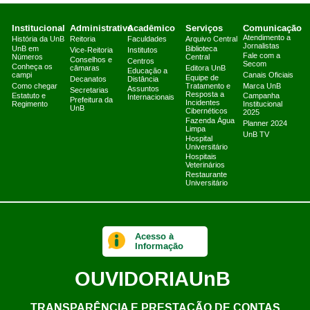
Institucional
Administrativo
Acadêmico
Serviços
Comunicação
Atendimento a
História da UnB
Reitoria
Faculdades
Arquivo Central
Jornalistas
UnB em
Biblioteca
Vice-Reitoria
Institutos
Fale com a
Números
Central
Conselhos e
Centros
Secom
Conheça os
câmaras
Editora UnB
Educação a
campi
Canais Oficiais
Equipe de
Decanatos
Distância
Como chegar
Tratamento e
Marca UnB
Assuntos
Secretarias
Resposta a
Estatuto e
Campanha
Internacionais
Prefeitura da
Incidentes
Regimento
Institucional
UnB
Cibernéticos
2025
Fazenda Água
Planner 2024
Limpa
UnB TV
Hospital
Universitário
Hospitais
Veterinários
Restaurante
Universitário
Acesso à
Informação
OUVIDORIA
UnB
TRANSPARÊNCIA E PRESTAÇÃO DE CONTAS