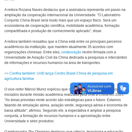
A reitora Rozana Naves destacou que a assinatura representa um passo na
ampliação da cooperação internacional da Universidade. "O Laboratório
Conjunto China-Brasil será muito mais que um espaço físico. Será um
ecossistema de cooperação científica, mobilidade acadêmica, formação
compartilhada e produção de conhecimento aplicado", disse.
A reitora também ressaltou que a China está entre os principais parceiros
acadêmicos da instituição, que mantém atualmente 35 acordos com
organizações chinesas. Entre eles,
colaboração
recém-firmada com a
Universidade de Aviação Civil da China dedicada a pesquisas e intercâmbio
de informações e recursos humanos na área de transportes.
>> Confira também: UnB lança Centro Brasil-China de pesquisa em
agricultura familiar
O vice-reitor Márcio Muniz explicou que o memorando consolida diálogos
iniciados durante missão acadêmica realizada pela UnB à China em 2025.
"As áreas previstas neste acordo são estratégicas para o futuro. Estamos
falando de simulação aérea, aviação verde, segurança aérea e economia de
baixa altitude", afirmou. Segundo ele, a expectativa é ampliar a pesquisa
conjunta, a formação de recursos humanos e a aproximação entre
Universidade e setor produtivo.
O embaixador Zhu Qingqiao destacou que ciência, tecnologia e educação