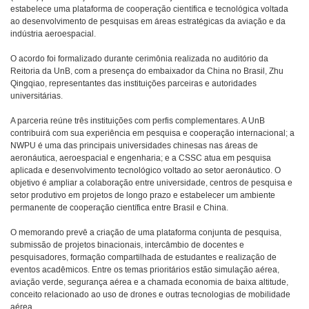
estabelece uma plataforma de cooperação científica e tecnológica voltada
ao desenvolvimento de pesquisas em áreas estratégicas da aviação e da
indústria aeroespacial.
O acordo foi formalizado durante cerimônia realizada no auditório da
Reitoria da UnB, com a presença do embaixador da China no Brasil, Zhu
Qingqiao, representantes das instituições parceiras e autoridades
universitárias.
A parceria reúne três instituições com perfis complementares. A UnB
contribuirá com sua experiência em pesquisa e cooperação internacional; a
NWPU é uma das principais universidades chinesas nas áreas de
aeronáutica, aeroespacial e engenharia; e a CSSC atua em pesquisa
aplicada e desenvolvimento tecnológico voltado ao setor aeronáutico. O
objetivo é ampliar a colaboração entre universidade, centros de pesquisa e
setor produtivo em projetos de longo prazo e estabelecer um ambiente
permanente de cooperação científica entre Brasil e China.
O memorando prevê a criação de uma plataforma conjunta de pesquisa,
submissão de projetos binacionais, intercâmbio de docentes e
pesquisadores, formação compartilhada de estudantes e realização de
eventos acadêmicos. Entre os temas prioritários estão simulação aérea,
aviação verde, segurança aérea e a chamada economia de baixa altitude,
conceito relacionado ao uso de drones e outras tecnologias de mobilidade
aérea.