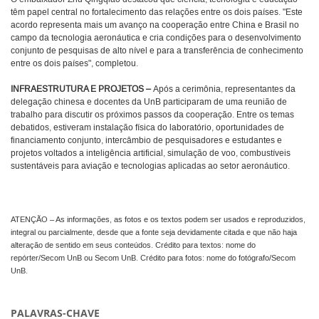
têm papel central no fortalecimento das relações entre os dois países. "Este
acordo representa mais um avanço na cooperação entre China e Brasil no
campo da tecnologia aeronáutica e cria condições para o desenvolvimento
conjunto de pesquisas de alto nível e para a transferência de conhecimento
entre os dois países", completou.
INFRAESTRUTURA E PROJETOS –
Após a cerimônia, representantes da
delegação chinesa e docentes da UnB participaram de uma reunião de
trabalho para discutir os próximos passos da cooperação. Entre os temas
debatidos, estiveram instalação física do laboratório, oportunidades de
financiamento conjunto, intercâmbio de pesquisadores e estudantes e
projetos voltados a inteligência artificial, simulação de voo, combustíveis
sustentáveis para aviação e tecnologias aplicadas ao setor aeronáutico.
ATENÇÃO – As informações, as fotos e os textos podem ser usados e reproduzidos,
integral ou parcialmente, desde que a fonte seja devidamente citada e que não haja
alteração de sentido em seus conteúdos. Crédito para textos: nome do
repórter/Secom UnB ou Secom UnB. Crédito para fotos: nome do fotógrafo/Secom
UnB.
PALAVRAS-CHAVE