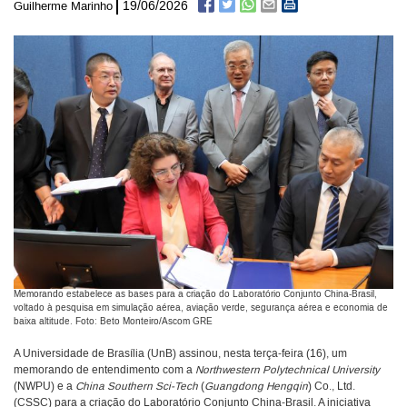
19/06/2026
Guilherme Marinho
Memorando estabelece as bases para a criação do Laboratório Conjunto China-Brasil,
voltado à pesquisa em simulação aérea, aviação verde, segurança aérea e economia de
baixa altitude. Foto: Beto Monteiro/Ascom GRE
A Universidade de Brasília (UnB) assinou, nesta terça-feira (16), um
memorando de entendimento com a
Northwestern Polytechnical University
(NWPU) e a
China Southern Sci-Tech
(
Guangdong Hengqin
) Co., Ltd.
(CSSC) para a criação do Laboratório Conjunto China-Brasil. A iniciativa