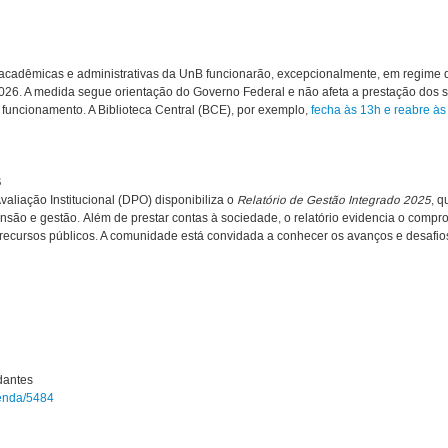
 acadêmicas e administrativas da UnB funcionarão, excepcionalmente, em regime 
026. A medida segue orientação do Governo Federal e não afeta a prestação dos s
funcionamento. A Biblioteca Central (BCE), por exemplo,
fecha às 13h e reabre às
B
liação Institucional (DPO) disponibiliza o
Relatório de Gestão Integrado 2025
, q
são e gestão. Além de prestar contas à sociedade, o relatório evidencia o compro
recursos públicos. A comunidade está convidada a conhecer os avanços e desafi
dantes
genda/5484