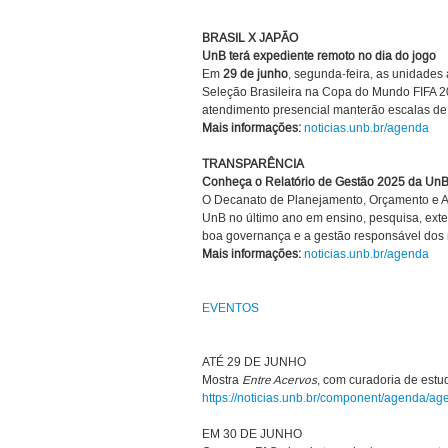
BRASIL X JAPÃO
UnB terá expediente remoto no dia do jogo
Em
29 de junho
, segunda-feira, as unidades
Seleção Brasileira na Copa do Mundo FIFA 2
atendimento presencial manterão escalas de 
Mais informações:
noticias.unb.br/agenda
TRANSPARÊNCIA
Conheça o Relatório de Gestão 2025 da Un
O Decanato de Planejamento, Orçamento e Ava
UnB no último ano em ensino, pesquisa, exten
boa governança e a gestão responsável dos 
Mais informações:
noticias.unb.br/agenda
EVENTOS
ATÉ 29 DE JUNHO
Mostra
Entre Acervos
, com curadoria de estu
https://noticias.unb.br/component/agenda/a
EM 30 DE JUNHO