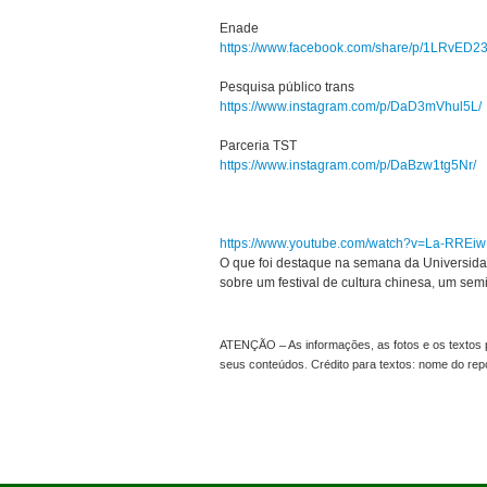
Enade
https://www.facebook.com/share/p/1LRvED2
Pesquisa público trans
https://www.instagram.com/p/DaD3mVhul5L/
Parceria TST
https://www.instagram.com/p/DaBzw1tg5Nr/
https://www.youtube.com/watch?v=La-RREi
O que foi destaque na semana da Universida
sobre um festival de cultura chinesa, um sem
ATENÇÃO – As informações, as fotos e os textos p
seus conteúdos. Crédito para textos: nome do re