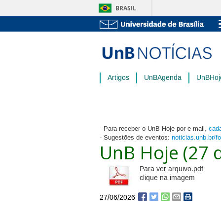
BRASIL
Artigos
UnBAgenda
UnBHoj
- Para receber o UnB Hoje por e-mail,
cada
- Sugestões de eventos:
noticias.unb.br/f
UnB Hoje (27 
Para ver arquivo.pdf
clique na imagem
27/06/2026