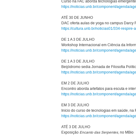
Curso na FAC aborda tecnologias emergente
https://noticias.unb.br/component/agenda/a
ATÉ 30 DE JUNHO
DAC oferta aulas de yoga no campus Darcy R
https://cultura.unb.br/noticias01/334-respi
DE 1 A 3 DE JULHO
Workshop Internacional em Ciência da Infor
https://noticias.unb.br/component/agenda/a
DE 1 A 3 DE JULHO
Beijódromo sedia Jornada de Filosofia Políti
https://noticias.unb.br/component/agenda/a
EM 2 DE JULHO
Encontro aborda artefatos para escuta e inte
https://noticias.unb.br/component/agenda/a
EM 3 DE JULHO
Início do curso de tecnologias em saúde, na 
https://noticias.unb.br/component/agenda/a
ATÉ 3 DE JULHO
Exposição
Encanto das Serpentes
, no MBio