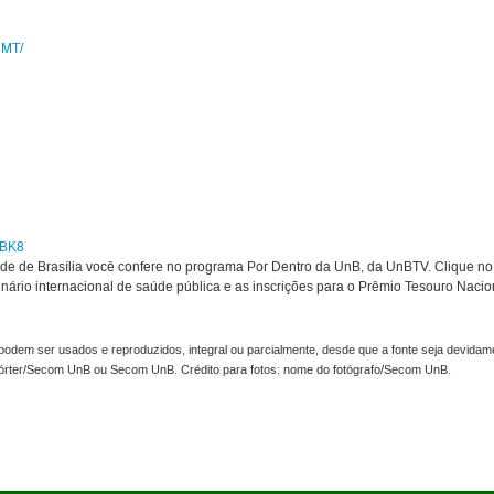
3MT/
wBK8
de de Brasília você confere no programa Por Dentro da UnB, da UnBTV. Clique n
inário internacional de saúde pública e as inscrições para o Prêmio Tesouro Nacio
odem ser usados e reproduzidos, integral ou parcialmente, desde que a fonte seja devidame
pórter/Secom UnB ou Secom UnB. Crédito para fotos: nome do fotógrafo/Secom UnB.