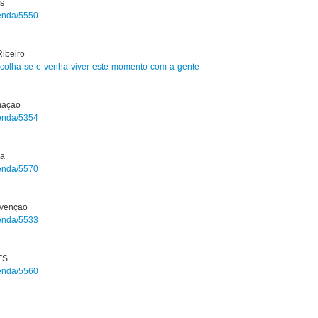
s
genda/5550
ibeiro
re-acolha-se-e-venha-viver-este-momento-com-a-gente
mação
genda/5354
ca
genda/5570
rvenção
genda/5533
FS
genda/5560