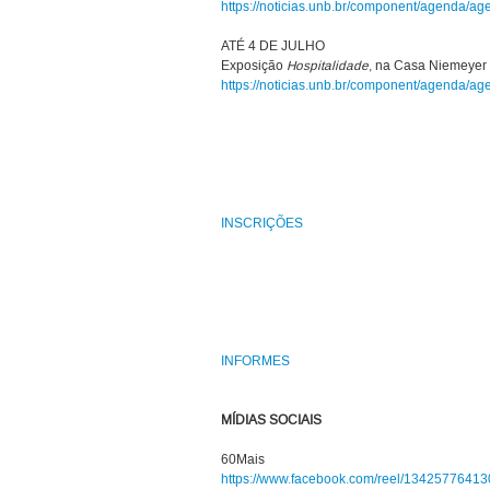
https://noticias.unb.br/component/agenda/a
ATÉ 4 DE JULHO
Exposição
Hospitalidade
, na Casa Niemeyer
https://noticias.unb.br/component/agenda/a
INSCRIÇÕES
INFORMES
MÍDIAS SOCIAIS
60Mais
https://www.facebook.com/reel/13425776413