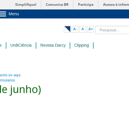
Simplifique!
Comunica BR
Participe
Acesso à infor
Menu
Sobre a UnB
Unidades acadêmicas
Pesquisar...
A-
A
A+
Estude na UnB
Graduação
Pós-Graduação
e
UnBCiência
Revista Darcy
Clipping
Administração
Servidor
stre-se aqui
.
ormularios
de junho)