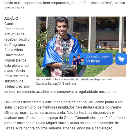
havia muitos oponentes bem preparados, já que não existe seletiva”, explica
Arthur Felipe.
AUXÍLIO
–
Camila
Fernandes e
Arthur Felipe
recebem auxílio
do Programa
Bolsa Atleta
Universitário;
Miguel Barros
está pleiteando
a assistência.
Para receber o
Judoca Arthur Felipe ressalta alto nível das disputas. Foto:
subsídio, os
Gabriela Studart/UnB Agência
atletas precisam
ter bom rendimento acadêmico e comprovar a regularidade nos treinos.
Os judocas destacaram a dificuldade para treinar na UnB como ponto a ser
solucionado em prol de melhores resultados. “A estrutura existe no Centro
Olímpico, mas não temos acesso a ela. Não há horários disponíveis e
acabam nos oferecendo o espaço do Centro Comunitário, que não é próprio
para as atividades”, relata Miguel Barros, aluno do segundo semestre de
Letras. A treinadora do time, Adriana Jimenez, endossa a declaração.