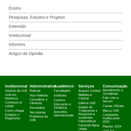
Ensino
Pesquisas, Estudos e Projetos
Extensão
Institucional
Informes
Artigos de Opinião
Institucional
Administrativo
Acadêmico
Serviços
Comunicação
Atendimento a
História da UnB
Reitoria
Faculdades
Arquivo Central
Jornalistas
UnB em
Biblioteca
Vice-Reitoria
Institutos
Fale com a
Números
Central
Conselhos e
Centros
Secom
Conheça os
câmaras
Editora UnB
Educação a
campi
Canais Oficiais
Equipe de
Decanatos
Distância
Como chegar
Tratamento e
Marca UnB
Assuntos
Secretarias
Resposta a
Estatuto e
Campanha
Internacionais
Prefeitura da
Incidentes
Regimento
Institucional
UnB
Cibernéticos
2025
Fazenda Água
Planner 2024
Limpa