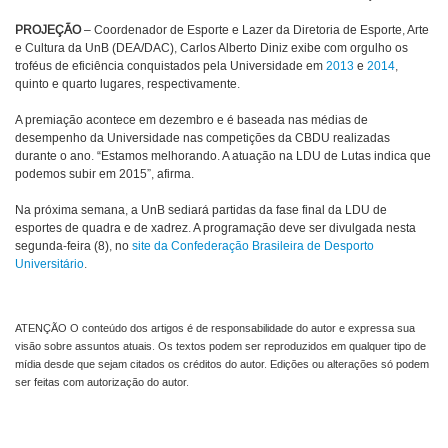
PROJEÇÃO
– Coordenador de Esporte e Lazer da Diretoria de Esporte, Arte
e Cultura da UnB (DEA/DAC), Carlos Alberto Diniz exibe com orgulho os
troféus de eficiência conquistados pela Universidade em
2013
e
2014
,
quinto e quarto lugares, respectivamente.
A premiação acontece em dezembro e é baseada nas médias de
desempenho da Universidade nas competições da CBDU realizadas
durante o ano. “Estamos melhorando. A atuação na LDU de Lutas indica que
podemos subir em 2015”, afirma.
Na próxima semana, a UnB sediará partidas da fase final da LDU de
esportes de quadra e de xadrez. A programação deve ser divulgada nesta
segunda-feira (8), no
site da Confederação Brasileira de Desporto
Universitário
.
ATENÇÃO O conteúdo dos artigos é de responsabilidade do autor e expressa sua
visão sobre assuntos atuais. Os textos podem ser reproduzidos em qualquer tipo de
mídia desde que sejam citados os créditos do autor. Edições ou alterações só podem
ser feitas com autorização do autor.