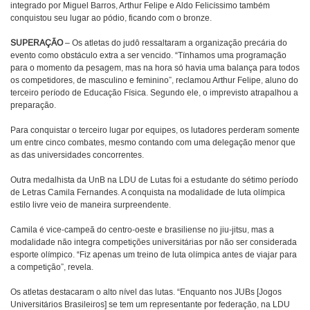
integrado por Miguel Barros, Arthur Felipe e Aldo Felicíssimo também
conquistou seu lugar ao pódio, ficando com o bronze.
SUPERAÇÃO
– Os atletas do judô ressaltaram a organização precária do
evento como obstáculo extra a ser vencido. “Tínhamos uma programação
para o momento da pesagem, mas na hora só havia uma balança para todos
os competidores, de masculino e feminino”, reclamou Arthur Felipe, aluno do
terceiro período de Educação Física. Segundo ele, o imprevisto atrapalhou a
preparação.
Para conquistar o terceiro lugar por equipes, os lutadores perderam somente
um entre cinco combates, mesmo contando com uma delegação menor que
as das universidades concorrentes.
Outra medalhista da UnB na LDU de Lutas foi a estudante do sétimo período
de Letras Camila Fernandes. A conquista na modalidade de luta olímpica
estilo livre veio de maneira surpreendente.
Camila é vice-campeã do centro-oeste e brasiliense no jiu-jitsu, mas a
modalidade não integra competições universitárias por não ser considerada
esporte olímpico. “Fiz apenas um treino de luta olímpica antes de viajar para
a competição”, revela.
Os atletas destacaram o alto nível das lutas. “Enquanto nos JUBs [Jogos
Universitários Brasileiros] se tem um representante por federação, na LDU