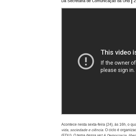
2
Da Secretaria de Comunicação da UnB
Acontece nesta sexta-feira (24), às 16h, o q
vida, sociedade e ciência
. O ciclo é organiz
(EDU). O tema dessa vez é
Democracia, liber