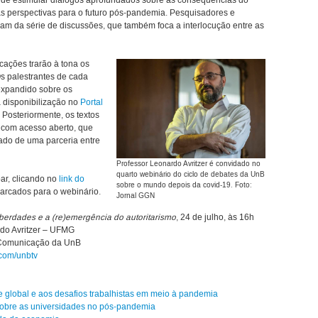
o de estimular diálogos aprofundados sobre as consequências do
as perspectivas para o futuro pós-pandemia. Pesquisadores e
ipam da série de discussões, que também foca a interlocução entre as
cações trarão à tona os
s palestrantes de cada
expandido sobre os
 disponibilização no
Portal
 Posteriormente, os textos
com acesso aberto, que
tado de uma parceria entre
Professor Leonardo Avritzer é convidado no
quarto webinário do ciclo de debates da UnB
ar, clicando no
link do
sobre o mundo depois da covid-19. Foto:
arcados para o webinário.
Jornal GGN
berdades e a (re)emergência do autoritarismo
, 24 de julho, às 16h
rdo Avritzer – UFMG
 Comunicação da UnB
com/unbtv
 global e aos desafios trabalhistas em meio à pandemia
obre as universidades no pós-pandemia