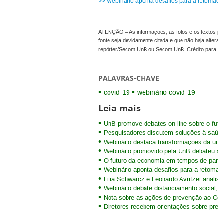
>> Webinário aponta desafios para a retom
ATENÇÃO – As informações, as fotos e os textos p
fonte seja devidamente citada e que não haja alte
repórter/Secom UnB ou Secom UnB. Crédito para 
PALAVRAS-CHAVE
covid-19
webinário covid-19
Leia mais
UnB promove debates on-line sobre o f
Pesquisadores discutem soluções à saúd
Webinário destaca transformações da u
Webinário promovido pela UnB debateu 
O futuro da economia em tempos de pand
Webinário aponta desafios para a reto
Lilia Schwarcz e Leonardo Avritzer anal
Webinário debate distanciamento social,
Nota sobre as ações de prevenção ao C
Diretores recebem orientações sobre pr