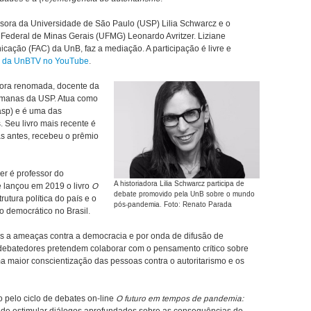
ssora da Universidade de São Paulo (USP) Lilia Schwarcz e o
de Federal de Minas Gerais (UFMG) Leonardo Avritzer. Liziane
ação (FAC) da UnB, faz a mediação. A participação é livre e
l da UnBTV no YouTube
.
adora renomada, docente da
Humanas da USP. Atua como
asp) e é uma das
 Seu livro mais recente é
s antes, recebeu o prêmio
zer é professor do
A historiadora Lilia Schwarcz participa de
 lançou em 2019 o livro
O
debate promovido pela UnB sobre o mundo
trutura política do país e o
pós-pandemia. Foto: Renato Parada
 democrático no Brasil.
vis a ameaças contra a democracia e por onda de difusão de
debatedores pretendem colaborar com o pensamento crítico sobre
a maior conscientização das pessoas contra o autoritarismo e os
 pelo ciclo de debates on-line
O futuro em tempos de pandemia: