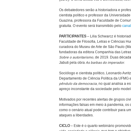
Os debatedores serão a historiadora e profe
cientista político e professor da Universida
Guazina, professora da Faculdade de Comunic
gratuita. O evento será transmitido pelo
cana
PARTICIPANTES
– Lilia Schwarcz é histori
Faculdade de Filosofia, Letras e Ciências 
curadora do Museu de Arte de São Paulo (M
fundadoras da editora Companhia das Letras.
Sobre o autoritarismo
, de 2019. Duas década
Jabuti pela obra
As barbas do imperador
.
Sociólogo e cientista político, Leonardo Avrit
Departamento de Ciência Política da UFMG e
pêndulo da democracia
, no qual analisa a es
apreço inconstante da sociedade pelo modelo
Motivados por recentes alertas de grupos ci
informações falsas em meio à pandemia, os 
como o cenário atual pode contribuir para um
ataques a liberdades.
CICLO
– Este é o quarto webinário promovido