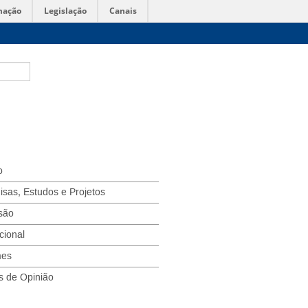
mação
Legislação
Canais
o
isas, Estudos e Projetos
são
ucional
mes
s de Opinião