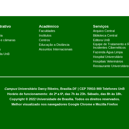
rativo
Acadêmico
Serviços
Faculdades
Arquivo Central
ia
Institutos
Biblioteca Central
 e câmaras
Centros
Editora UnB
Equipe de Tratamento e 
Educação a Distância
Incidentes Cibernéticos
s
Assuntos Internacionais
Fazenda Água Limpa
 da UnB
Hospital Universitário
Hospitais Veterinários
Restaurante Universitário
Campus
Universitário Darcy Ribeiro,
Brasília-DF | CEP 70910-900
Telefones UnB
Horário de funcionamento: de 2ª a 6ª, das 7h às 23h. Sábado, das 8h às 18h.
Copyright © 2022
Universidade de Brasília
.
Todos os direitos reservados.
Melhor visualizado nos navegadores Google Chrome e Mozilla Firefox