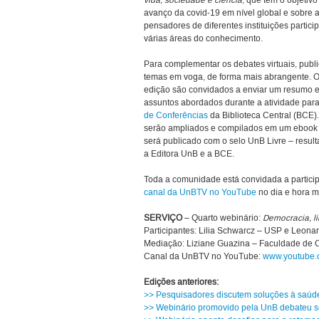
vida, sociedade e ciência
, que tem o objetiv
avanço da covid-19 em nível global e sobre 
pensadores de diferentes instituições partic
várias áreas do conhecimento.
Para complementar os debates virtuais, publi
temas em voga, de forma mais abrangente. O
edição são convidados a enviar um resumo 
assuntos abordados durante a atividade para
de Conferências
da Biblioteca Central (BCE).
serão ampliados e compilados em um ebook 
será publicado com o selo UnB Livre – resul
a Editora UnB e a BCE.
Toda a comunidade está convidada a particip
canal da UnBTV no YouTube
no dia e hora m
SERVIÇO
– Quarto webinário:
Democracia, li
Participantes: Lilia Schwarcz – USP e Leona
Mediação: Liziane Guazina – Faculdade de
Canal da UnBTV no YouTube:
www.youtube.
Edições anteriores:
>> Pesquisadores discutem soluções à saúde
>> Webinário promovido pela UnB debateu s