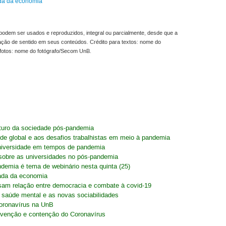
ada da economia
odem ser usados e reproduzidos, integral ou parcialmente, desde que a
ração de sentido em seus conteúdos. Crédito para textos: nome do
fotos: nome do fotógrafo/Secom UnB.
uturo da sociedade pós-pandemia
e global e aos desafios trabalhistas em meio à pandemia
niversidade em tempos de pandemia
sobre as universidades no pós-pandemia
emia é tema de webinário nesta quinta (25)
mada da economia
isam relação entre democracia e combate à covid-19
 saúde mental e as novas sociabilidades
oronavírus na UnB
evenção e contenção do Coronavírus