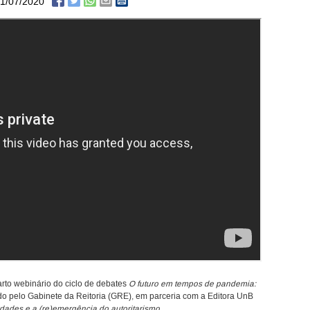
1/07/2020
uarto webinário do ciclo de debates
O futuro em tempos de pandemia:
ado pelo Gabinete da Reitoria (GRE), em parceria com a Editora UnB
dades e a (re)emergência do autoritarismo
.