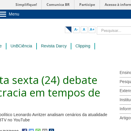
Simplifique!
Comunica BR
Participe
Acesso à infor
Menu
Sobre a UnB
Unidades acadêmicas
Pesquisar...
A-
A
A+
Estude na UnB
Graduação
Pós-Graduação
e
UnBCiência
Revista Darcy
Clipping
Administração
Servidor
Ensin
a sexta (24) debate
Pesqu
cracia em tempos de
Exten
Instit
Infor
 político Leonardo Avritzer analisam cenários da atualidade
Artigo
nBTV no YouTube