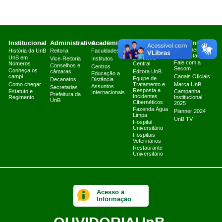
Institucional
Administrativo
Acadêmico
Serviços
Comunicação
Atendimento a
História da UnB
Reitoria
Faculdades
Arquivo Central
Jornalistas
UnB em
Biblioteca
Vice-Reitoria
Institutos
Fale com a
Números
Central
Conselhos e
Centros
Secom
Conheça os
câmaras
Editora UnB
Educação a
campi
Canais Oficiais
Equipe de
Decanatos
Distância
Como chegar
Tratamento e
Marca UnB
Assuntos
Secretarias
Resposta a
Estatuto e
Campanha
Internacionais
Prefeitura da
Incidentes
Regimento
Institucional
UnB
Cibernéticos
2025
Fazenda Água
Planner 2024
Limpa
UnB TV
Hospital
Universitário
Hospitais
Veterinários
Restaurante
Universitário
Acesso à
Informação