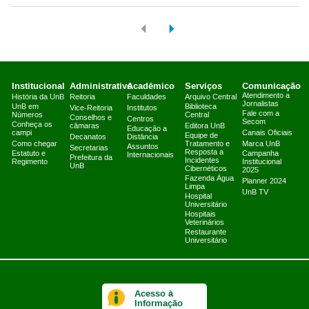
Institucional
Administrativo
Acadêmico
Serviços
Comunicação
Atendimento a
História da UnB
Reitoria
Faculdades
Arquivo Central
Jornalistas
UnB em
Biblioteca
Vice-Reitoria
Institutos
Fale com a
Números
Central
Conselhos e
Centros
Secom
Conheça os
câmaras
Editora UnB
Educação a
campi
Canais Oficiais
Equipe de
Decanatos
Distância
Como chegar
Tratamento e
Marca UnB
Assuntos
Secretarias
Resposta a
Estatuto e
Campanha
Internacionais
Prefeitura da
Incidentes
Regimento
Institucional
UnB
Cibernéticos
2025
Fazenda Água
Planner 2024
Limpa
UnB TV
Hospital
Universitário
Hospitais
Veterinários
Restaurante
Universitário
Acesso à
Informação