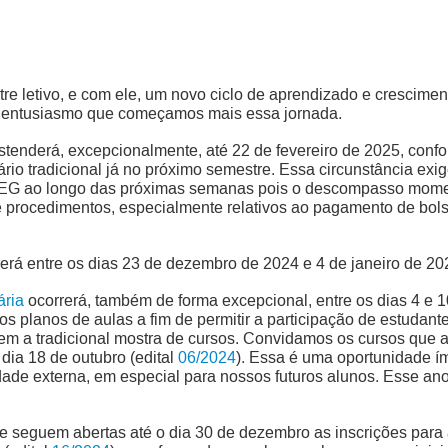
e letivo, e com ele, um novo ciclo de aprendizado e crescimen
m entusiasmo que começamos mais essa jornada.
stenderá, excepcionalmente, até 22 de fevereiro de 2025, con
rio tradicional já no próximo semestre. Essa circunstância exi
EG ao longo das próximas semanas pois o descompasso moment
e procedimentos, especialmente relativos ao pagamento de bolsa
erá entre os dias 23 de dezembro de 2024 e 4 de janeiro de 20
ária
ocorrerá, também de forma excepcional, entre os dias 4 e 
 planos de aulas a fim de permitir a participação de estudante
luem a tradicional mostra de cursos. Convidamos os cursos que 
o dia 18 de outubro (edital
06/2024
). Essa é uma oportunidade í
de externa, em especial para nossos futuros alunos. Esse an
e seguem abertas até o dia 30 de dezembro as inscrições para