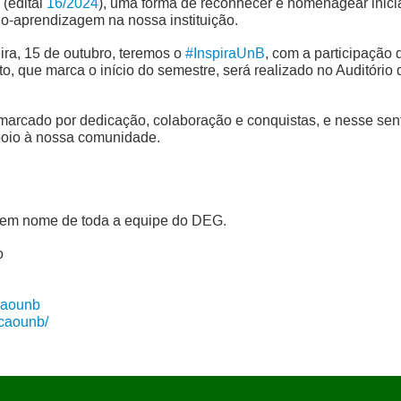
(edital
16/2024
), uma forma de reconhecer e homenagear inic
o-aprendizagem na nossa instituição.
ira, 15 de outubro, teremos o
#InspiraUnB
, com a participação
, que marca o início do semestre, será realizado no Auditório d
marcado por dedicação, colaboração e conquistas, e nesse sen
apoio à nossa comunidade.
em nome de toda a equipe do DEG.
o
caounb
acaounb/