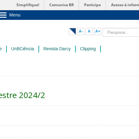
Simplifique!
Comunica BR
Participe
Acesso à infor
Menu
Sobre a UnB
Unidades acadêmicas
Pesquisar...
A-
A
A+
Estude na UnB
Graduação
Pós-Graduação
e
UnBCiência
Revista Darcy
Clipping
Administração
Servidor
estre 2024/2