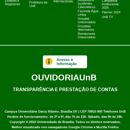
Resposta a
Estatuto e
Campanha
Internacionais
Prefeitura da
Incidentes
Regimento
Institucional
UnB
Cibernéticos
2025
Fazenda Água
Planner 2024
Limpa
UnB TV
Hospital
Universitário
Hospitais
Veterinários
Restaurante
Universitário
Acesso à
Informação
OUVIDORIA
UnB
TRANSPARÊNCIA E PRESTAÇÃO DE CONTAS
Campus
Universitário Darcy Ribeiro,
Brasília-DF | CEP 70910-900
Telefones UnB
Horário de funcionamento: de 2ª a 6ª, das 7h às 23h. Sábado, das 8h às 18h.
Copyright © 2022
Universidade de Brasília
.
Todos os direitos reservados.
Melhor visualizado nos navegadores Google Chrome e Mozilla Firefox