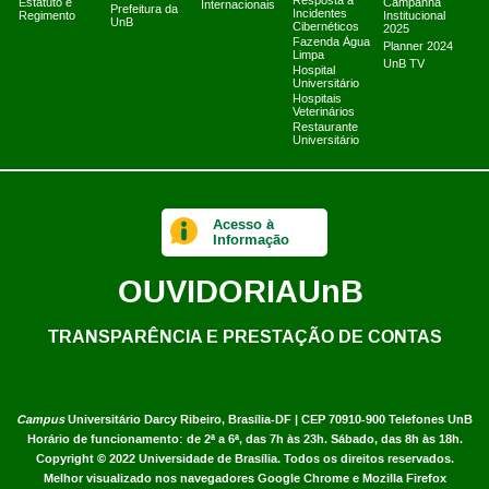
Resposta a
Estatuto e
Campanha
Internacionais
Prefeitura da
Incidentes
Regimento
Institucional
UnB
Cibernéticos
2025
Fazenda Água
Planner 2024
Limpa
UnB TV
Hospital
Universitário
Hospitais
Veterinários
Restaurante
Universitário
Acesso à
Informação
OUVIDORIA
UnB
TRANSPARÊNCIA E PRESTAÇÃO DE CONTAS
Campus
Universitário Darcy Ribeiro,
Brasília-DF | CEP 70910-900
Telefones UnB
Horário de funcionamento: de 2ª a 6ª, das 7h às 23h. Sábado, das 8h às 18h.
Copyright © 2022
Universidade de Brasília
.
Todos os direitos reservados.
Melhor visualizado nos navegadores Google Chrome e Mozilla Firefox