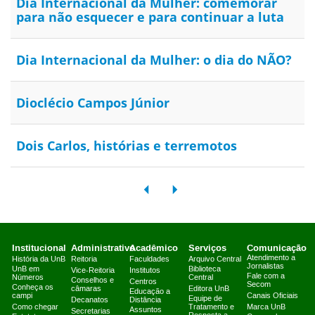
Dia Internacional da Mulher: comemorar
para não esquecer e para continuar a luta
Dia Internacional da Mulher: o dia do NÃO?
Dioclécio Campos Júnior
Dois Carlos, histórias e terremotos
Institucional
Administrativo
Acadêmico
Serviços
Comunicação
Atendimento a
História da UnB
Reitoria
Faculdades
Arquivo Central
Jornalistas
UnB em
Biblioteca
Vice-Reitoria
Institutos
Fale com a
Números
Central
Conselhos e
Centros
Secom
Conheça os
câmaras
Editora UnB
Educação a
campi
Canais Oficiais
Equipe de
Decanatos
Distância
Como chegar
Tratamento e
Marca UnB
Assuntos
Secretarias