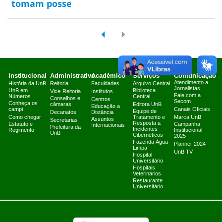
tomam posse
Institucional
Administrativo
Acadêmico
Serviços
Comunicação
Atendimento a
História da UnB
Reitoria
Faculdades
Arquivo Central
Jornalistas
UnB em
Biblioteca
Vice-Reitoria
Institutos
Fale com a
Números
Central
Conselhos e
Centros
Secom
Conheça os
câmaras
Editora UnB
Educação a
campi
Canais Oficiais
Equipe de
Decanatos
Distância
Como chegar
Tratamento e
Marca UnB
Assuntos
Secretarias
Resposta a
Estatuto e
Campanha
Internacionais
Prefeitura da
Incidentes
Regimento
Institucional
UnB
Cibernéticos
2025
Fazenda Água
Planner 2024
Limpa
UnB TV
Hospital
Universitário
Hospitais
Veterinários
Restaurante
Universitário