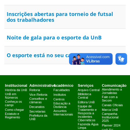
Inscrições abertas para torneio de futsal
dos trabalhadores
Noite de gala para o esporte da UnB
O esporte está no seu campus
Institucional
Administrativo
Acadêmico
Serviços
Comunicação
Atendimento a
História da UnB
Reitoria
Faculdades
Arquivo Central
Jornalistas
UnB em
Biblioteca
Vice-Reitoria
Institutos
Fale com a
Números
Central
Conselhos e
Centros
Secom
Conheça os
câmaras
Editora UnB
Educação a
campi
Canais Oficiais
Equipe de
Decanatos
Distância
Como chegar
Tratamento e
Marca UnB
Assuntos
Secretarias
Resposta a
Estatuto e
Campanha
Internacionais
Prefeitura da
Incidentes
Regimento
Institucional
UnB
Cibernéticos
2025
Fazenda Água
Planner 2024
Limpa