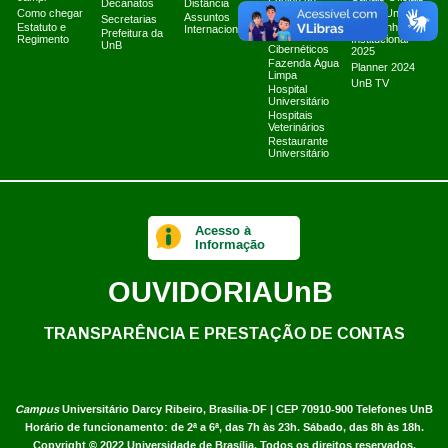
Equipe de
Decanatos
Distância
Como chegar
Tratamento e
Marca UnB
Assuntos
Secretarias
Resposta a
Estatuto e
Campanha
Internacionais
Prefeitura da
Incidentes
Regimento
Institucional
UnB
Cibernéticos
2025
Fazenda Água
Planner 2024
Limpa
UnB TV
Hospital
Universitário
Hospitais
Veterinários
Restaurante
Universitário
Acesso à
Informação
OUVIDORIA
UnB
TRANSPARÊNCIA E PRESTAÇÃO DE CONTAS
Campus
Universitário Darcy Ribeiro,
Brasília-DF | CEP 70910-900
Telefones UnB
Horário de funcionamento: de 2ª a 6ª, das 7h às 23h. Sábado, das 8h às 18h.
Copyright © 2022
Universidade de Brasília
.
Todos os direitos reservados.