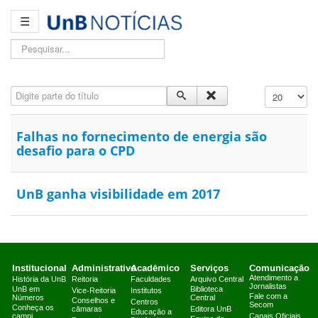
☰
Pesquisar...
Digite parte do título
Exibir #
Falhas no fornecimento de energia são
desafio para o CPD
UnB ganha visibilidade em 2017
Institucional
Administrativo
Acadêmico
Serviços
Comunicação
Atendimento a
História da UnB
Reitoria
Faculdades
Arquivo Central
Jornalistas
UnB em
Biblioteca
Vice-Reitoria
Institutos
Fale com a
Números
Central
Conselhos e
Centros
Secom
Conheça os
câmaras
Editora UnB
Educação a
campi
Canais Oficiais