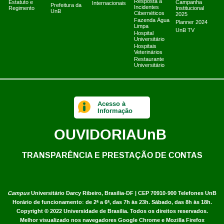
Resposta a
Estatuto e
Campanha
Internacionais
Prefeitura da
Incidentes
Regimento
Institucional
UnB
Cibernéticos
2025
Fazenda Água
Planner 2024
Limpa
UnB TV
Hospital
Universitário
Hospitais
Veterinários
Restaurante
Universitário
Acesso à
Informação
OUVIDORIA
UnB
TRANSPARÊNCIA E PRESTAÇÃO DE CONTAS
Campus
Universitário Darcy Ribeiro,
Brasília-DF | CEP 70910-900
Telefones UnB
Horário de funcionamento: de 2ª a 6ª, das 7h às 23h. Sábado, das 8h às 18h.
Copyright © 2022
Universidade de Brasília
.
Todos os direitos reservados.
Melhor visualizado nos navegadores Google Chrome e Mozilla Firefox