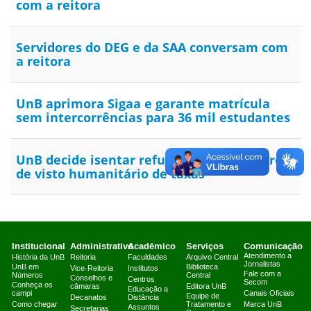
com a reitora
Servidores do DEG e da SAA conversam com
a reitora
UnB aprimora Sigaa e garante matrícula
sem intercorrências para 36 mil estudantes
UnB decide isentar refugiados e portadores
de visto humanitário de taxas
Institucional
Administrativo
Acadêmico
Serviços
Comunicação
Atendimento a
História da UnB
Reitoria
Faculdades
Arquivo Central
Jornalistas
UnB em
Biblioteca
Vice-Reitoria
Institutos
Fale com a
Números
Central
Conselhos e
Centros
Secom
Conheça os
câmaras
Editora UnB
Educação a
campi
Canais Oficiais
Equipe de
Decanatos
Distância
Como chegar
Tratamento e
Marca UnB
Assuntos
Secretarias