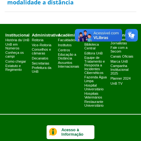
modalidade a distância
Institucional
Administrativo
Acadêmico
Serviços
Comunicação
Atendimento a
História da UnB
Reitoria
Faculdades
Arquivo Central
Jornalistas
UnB em
Biblioteca
Vice-Reitoria
Institutos
Fale com a
Números
Central
Conselhos e
Centros
Secom
Conheça os
câmaras
Editora UnB
Educação a
campi
Canais Oficiais
Equipe de
Decanatos
Distância
Como chegar
Tratamento e
Marca UnB
Assuntos
Secretarias
Resposta a
Estatuto e
Campanha
Internacionais
Prefeitura da
Incidentes
Regimento
Institucional
UnB
Cibernéticos
2025
Fazenda Água
Planner 2024
Limpa
UnB TV
Hospital
Universitário
Hospitais
Veterinários
Restaurante
Universitário
Acesso à
Informação